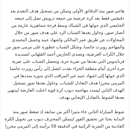
هاجم صور منذ الدقائق الأولى وتمكن من تسجيل هدف التقدم بعد
دقيقتين فقط بعد كرة عرضية من جمعه درويش تصل إلى جمعه
الجامعي الذي حولها في الشباك وسط فرحة جماهيرية عارمة من
أنصار صور، وحاول بعدها الشباب الرد على هدف صور من خلال
المحاولات عن طريق عمر المالكي واشهاد عبيد وجميل اليحمدي
والمهاجم روبرت جانسا، وشكل الشباب خطورة على مرمى صور من
خلال الكرات العرضية، وتصدى الحارس أحمد القلهاتي لتسديدة
فرناندوس التي نفذها من ضربة حرة، وتحصل الشباب على ضربة
حرة أخرى أمام منطقة الجزاء نفذت لتصل إلى رأس روبرت جانسا
الذي حولها إلى اشهاد عبيد غير المراقب الذي بدوره سددها في
المرمى محرزا هدف التعادل للشباب، وحاول بعدها صور تسجيل
الهدف الثاني ليسدد مهاجمه ديوب كرة قوية اعتلت العارضة لينتهي
بعدها الشوط بالتعادل الإيجابي بهدف.
شوط المباراة الثاني جاء مثيرا أكثر من سابقه إذ ضغط صور منذ
البداية بحثا عن تحقيق الفوز ليتمكن المحترف ديوب من تحويل الكرة
القادمة من الضربة الركنية في الدقيقة 58 برأسه إلى المرمى محرزا