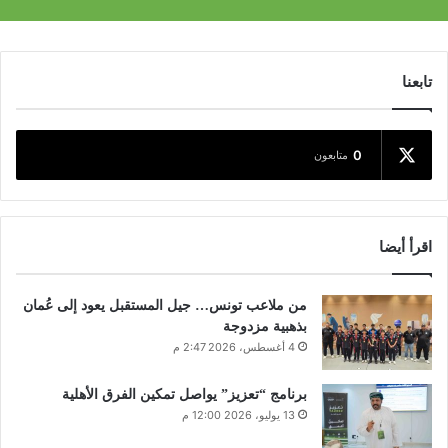
تابعنا
0
متابعون
اقرأ أيضا
من ملاعب تونس… جيل المستقبل يعود إلى عُمان
بذهبية مزدوجة
4 أغسطس، 2026 2:47 م
برنامج “تعزيز” يواصل تمكين الفرق الأهلية
13 يوليو، 2026 12:00 م