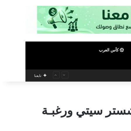
كأس العرب
تابعنا
شستر سيتي ورغبـة