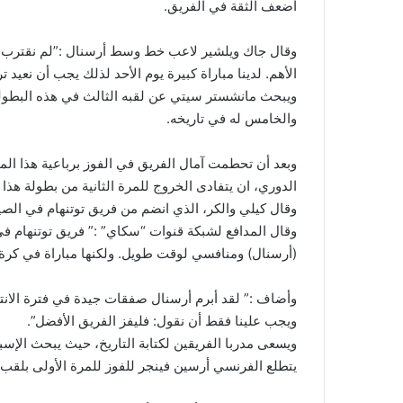
أضعف الثقة في الفريق.
وقال جاك ويلشير لاعب خط وسط أرسنال :”لم نقترب من ا
الأهم. لدينا مباراة كبيرة يوم الأحد لذلك يجب أن نعيد تر
والخامس له في تاريخه.
وبعد أن تحطمت آمال الفريق في الفوز برباعية هذا ا
الدوري، ان يتفادى الخروج للمرة الثانية من بطولة هذا
وقال كيلي والكر، الذي انضم من فريق توتنهام في الص
وقال المدافع لشبكة قنوات “سكاي” :” فريق توتنهام ف
(أرسنال) ومنافسي لوقت طويل. ولكنها مباراة في كرة القد
وأضاف :” لقد أبرم أرسنال صفقات جيدة في فترة الانت
ويجب علينا فقط أن نقول: فليفز الفريق الأفضل”.
ويسعى مدربا الفريقين لكتابة التاريخ، حيث يبحث الإس
يتطلع الفرنسي أرسين فينجر للفوز للمرة الأولى بلقب 