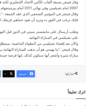
وفاز فينجر بسبعة ألقاب لكأس الاتحاد الإنجليزي لكن
2007 امام تشيلسي وفي نهائي 2011 أمام بيرمينجهام سيتي.
وقال فينجر في المؤتمر الصحفي الذي عقد الجمعة :” إن
فإنك ترغب في الفوز به وتريد أن تعود جماهير فريقك لم
وتغلب أرسنال على مانشستر سيتي في الدور قبل النها
على تشيلسي في المباراة النهائية.
والآن بعد إقصاء تشيلسي من البطولة الماضية، سيتطلع
وقال فينجر :”ما يهمني هو أن نذهب للمباراة النهائية بر
مباراة مثيرة وأشعر أنها ستكون كذلك. إنها فرصة جيدة 
شاركها
فيسبوك
‫X
اترك تعليقاً