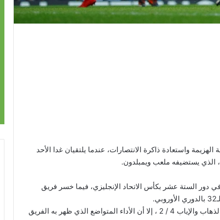
هزيمة واستعادة ذاكرة الانتصارات، عندما يلتقيان غدا الأحد
، الذي يستضيفه ملعب ويمبلدون.
ان مانشستر سيتي خسر أمام فريق ويجان صفر / 1 في دور الستة عشر بكأس الاتحاد الإنجليزي، فيما خسر فريق
وبينما تأهل أرسنال لدور الستة عشر بمجموع مباراتي الذهاب والإياب 4 / 2 ، إلا أن الأداء المتواضع الذي ظهر به الفريق