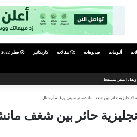
لات
ألبومات
فيديوهات
مقالات
كاريكاتير
قطر 2022
ي ونقل المقر لمسقط
 الإنجليزية حائر بين شغف مانشستر سيتي ورغبـة أرسنال
إنجليزية حائر بين شغف مان