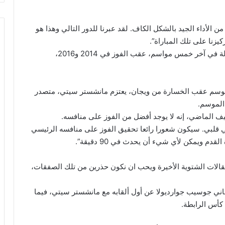
لأداء الجيد بالشكل الكاف. لقد عبرنا للدور التالي وهذا هو
كيزنا على تلك المباراة”.
ويبحث مانشستر سيتي عن لقبه الثالث في هذه البطولة في آخر خمس مواسم، عقب الفوز في 2014 و2016،
لموسم عقب الخسارة من ويجان، يعتزم مانشستر سيتي، متصدر
 الموسم.
يف الماضي، إنه لا يوجد أفضل من الفوز على منافسه.
ي قلبي. سيكون شعورا رائعا تحقيق الفوز على منافسه الرئيسي
م ويمكن لأي شيء أن يحدث في 90 دقيقة”.
قالات الشتوية الأخيرة ويحب ان نكون حذرين من تلك الصفقات،
باني جوسيب جوارديولا عن أول ألقابه مع مانشستر سيتي، فيما
كأس الرابطة.