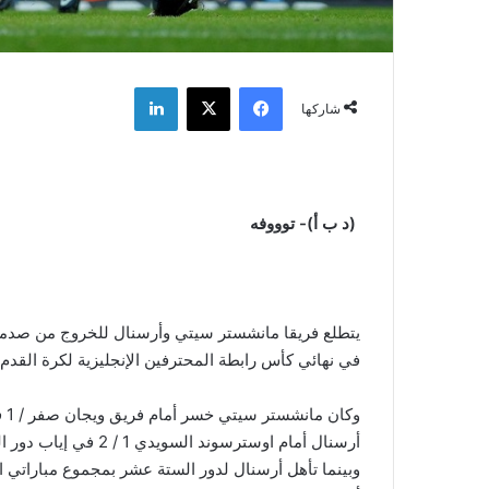
فيسبوك
‫X
لينكدإن
شاركها
(د ب أ)- توووفه
يتطلع فريقا مانشستر سيتي وأرسنال للخروج من صدمة ال
في نهائي كأس رابطة المحترفين الإنجليزية لكرة القدم
وك
أرسنال أمام اوسترسوند السويدي 1 / 2 في إياب دور الـ32 بالدوري الأوروبي.