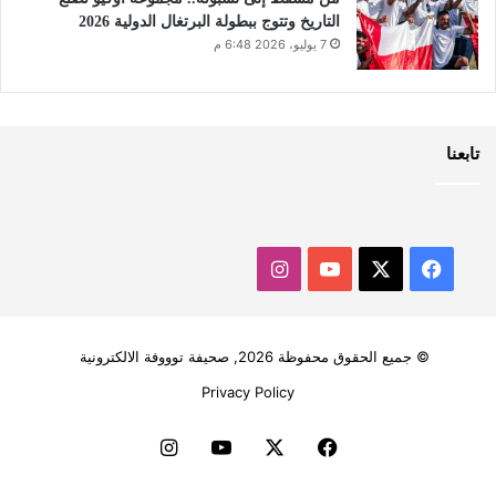
التاريخ وتتوج ببطولة البرتغال الدولية 2026
7 يوليو، 2026 6:48 م
تابعنا
‫X
فيسبوك
‫YouTube
انستقرام
© جميع الحقوق محفوظة 2026, صحيفة توووفة الالكترونية
Privacy Policy
فيسبوك
‫X
‫YouTube
انستقرام