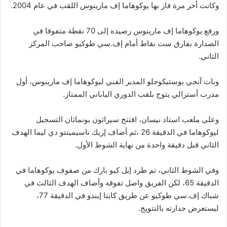
وكانت أخر مرة فاز بها يوكوهاما إف مارينوس اللقب في عام 2004.
ورفع يوكوهاما إف مارينوس رصيده إلى 70 نقطة متفوقا في
الصدارة بفارق ست نقاط أمام إف.سي طوكيو صاحب المركز
الثاني.
وبات آنجي بوستيكوجلو المدير الفني ليوكوهاما إف مارينوس، أول
مدرب أسترالي يتوج بلقب الدوري الياباني الممتاز.
وعلى ملعب استاد نيسان، افتتح سيراثون بونماثان التسجيل
ليوكوهاما في الدقيقة 26 ،ثم أضاف إريك ناسيمينتو دي ليما الهدف
الثاني قبل دقيقة واحدة من نهاية الشوط الأول.
وفي الشوط الثاني، تم طرد إيل كيو بارك من صفوف يوكوهاما في
الدقيقة 65، لكن الفريق واصل تفوقه وأضاف الهدف الثالث في
شباك إف.سي طوكيو عن طريق كايتا إيندو في الدقيقة 77،
ليستعرض جدارته بالتتويج.