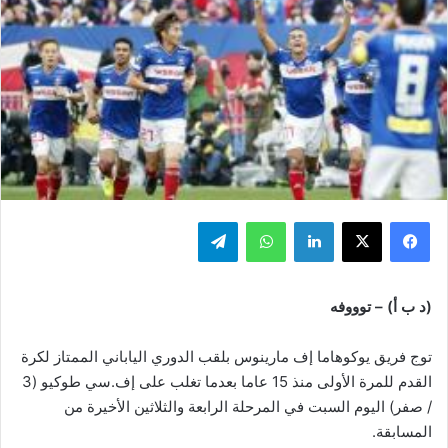
فيسبوك
‫X
لينكدإن
واتساب
تيلقرام
(د ب أ) – توووفه
توج فريق يوكوهاما إف مارينوس بلقب الدوري الياباني الممتاز لكرة
القدم للمرة الأولى منذ 15 عاما بعدما تغلب على إف.سي طوكيو (3
/ صفر) اليوم السبت في المرحلة الرابعة والثلاثين الأخيرة من
المسابقة.