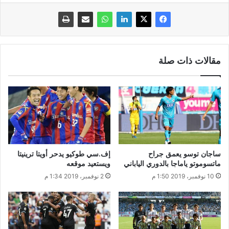
مقالات ذات صلة
ساجان توسو يعمق جراح
إف.سي طوكيو يدحر أويتا ترينيتا
ماتسوموتو ياماجا بالدوري الياباني
ويستعيد موقعه
10 نوفمبر، 2019 1:50 م
2 نوفمبر، 2019 1:34 م