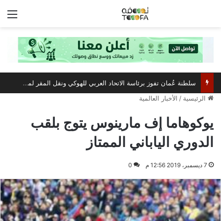
الق
سلطنة عُمان تفوز برئاسة الاتحاد العربي للهوكي ونقل المقر لمسقط
الرئيسية
/
الأخبار العالمية
يوكوهاما إف مارينوس يتوج بلقب
الدوري الياباني الممتاز
7 ديسمبر، 2019 12:56 م
0