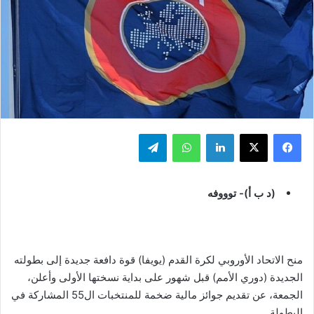
فيسبوك
‫X
لينكدإن
واتساب
تيلقرام
(د ب أ)- توووفه
منح الاتحاد الأوروبي لكرة القدم (يويفا) قوة دافعة جديدة إلى بطولته
الجديدة (دوري الأمم) قبل شهور على بداية نسختها الأولى وأعلن،
الجمعة، عن تقديم جوائز مالية ضخمة للمنتخبات ال55 المشاركة في
البطولة.