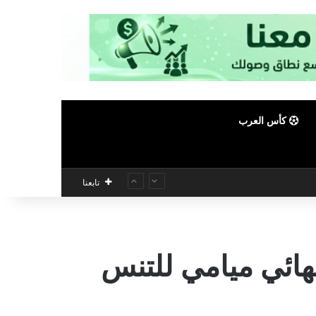
كأس العرب
تابعنا
ائي ميامي للتنس