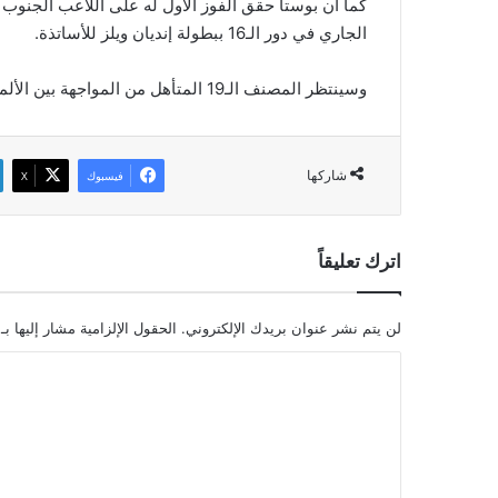
كما أن بوستا حقق الفوز الأول له على اللاعب الجنوب الأ
الجاري في دور الـ16 ببطولة إنديان ويلز للأساتذة.
وسينتظر المصنف الـ19 المتأهل من المواجهة بين الألماني ألكسندر زفيريف والكرواتي بورنا كوريتش.
شاركها
فيسبوك
‫X
اترك تعليقاً
لن يتم نشر عنوان بريدك الإلكتروني.
الحقول الإلزامية مشار إليها بـ
ا
ل
ت
ع