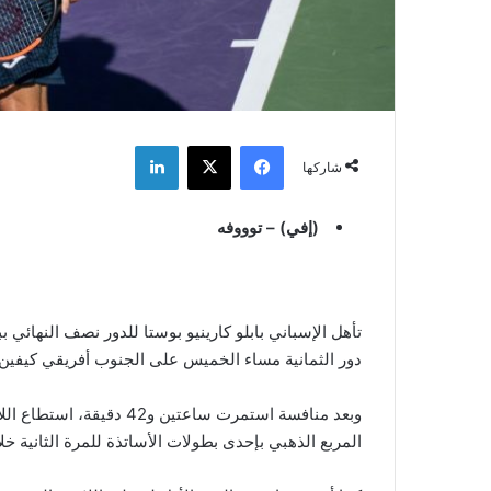
فيسبوك
‫X
لينكدإن
شاركها
(إفي) – توووفه
دور الثمانية مساء الخميس على الجنوب أفريقي كيفين
المربع الذهبي بإحدى بطولات الأساتذة للمرة الثانية خل