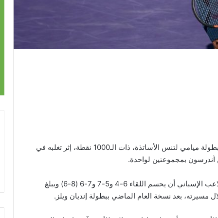
تأهل الإسباني بابلو كارينيو بوستا للدور نصف النهائي ببطولة ميامي لتنس الأساتذة، ذات الـ1000 نقطة، إثر تغلبه في
 أندرسون بمجموعتين لواحدة.
وبعد منافسة استمرت ساعتين و42 دقيقة، استطاع اللاعب الإسباني أن يحسم اللقاء 6-4 و5-7 و7-6 (8-6) ويبلغ
ال مسيرته، بعد نسخة العام الماضي ببطولة إنديان ويلز.