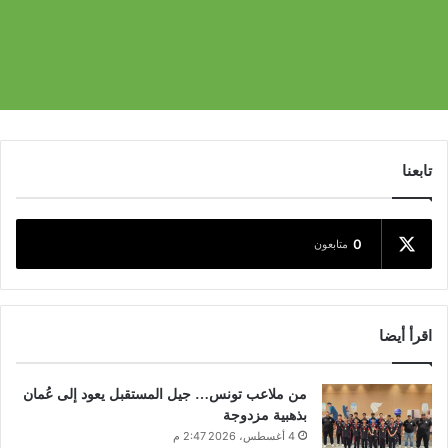
تابعنا
0
متابعون
اقرأ أيضا
من ملاعب تونس… جيل المستقبل يعود إلى عُمان
بذهبية مزدوجة
4 أغسطس، 2026 2:47 م