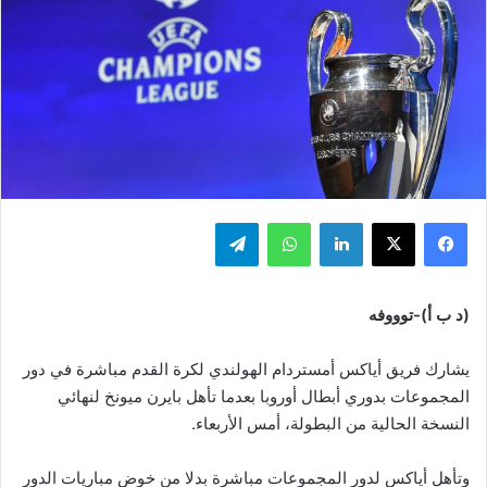
فيسبوك
‫X
لينكدإن
واتساب
تيلقرام
(د ب أ)-توووفه
يشارك فريق أياكس أمستردام الهولندي لكرة القدم مباشرة في دور
المجموعات بدوري أبطال أوروبا بعدما تأهل بايرن ميونخ لنهائي
النسخة الحالية من البطولة، أمس الأربعاء.
وتأهل أياكس لدور المجموعات مباشرة بدلا من خوض مباريات الدور