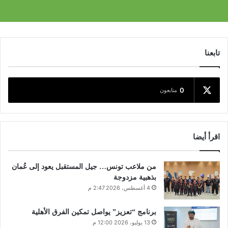
تابعنا
0
متابعون
اقرأ أيضا
من ملاعب تونس… جيل المستقبل يعود إلى عُمان
بذهبية مزدوجة
4 أغسطس، 2026 2:47 م
برنامج “تعزيز” يواصل تمكين الفرق الأهلية
13 يوليو، 2026 12:00 م