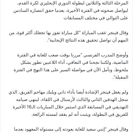
المرحلة الثالثة والثلاثين لبطولة الدوري الإنجليزي لكرة القدم،
ليواصل صحوته في الفترة الأخيرة، بعدما حقق انتصاره السادس
على التوالي في مختلف المسابقات
وقال فينجر عقب المباراة “كل مباراة تفوز بها تجعلك أكثر قوة، من
المهم أن نواصل تحقيق هذه النتائج الإيجابية”.
وأوضح المدرب الفرنسي “مررنا بوقت صعب للغاية في الفترة
الماضية، ولكننا نجحنا في التعافي، أداء اللاعبين تطور بشكل
ملحوظ، ونأمل الآن في مواصلة السير على هذا النهج في الفترة
المقبلة”.
ولم يغفل فينجر الإشادة أيضا بأداء داني ويلبك مهاجم الفريق، الذي
سجل الهدفين الثاني والثالث لأرسنال في اللقاء، لينهي صيامه
التهديفي في المسابقة الذي استمر خلال المباريات الـ16 الأخيرة
للفريق في البطولة، ويثبت أنه لم يفقد لمسته الرائعة.
وقال فينجر “إنني سعيد للغاية بعودته إلى مستواه المعهود بعدما