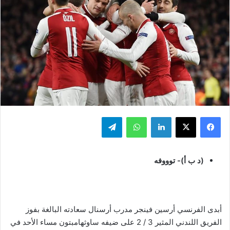
فيسبوك
‫X
لينكدإن
واتساب
تيلقرام
(د ب أ)- توووفه
أبدى الفرنسي أرسين فينجر مدرب أرسنال سعادته البالغة بفوز
الفريق اللندني المثير 3 / 2 على ضيفه ساوثهامبتون مساء الأحد في