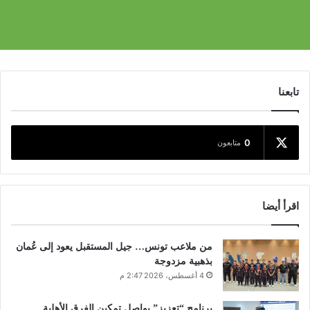
تابعنا
0
متابعون
اقرأ أيضا
من ملاعب تونس… جيل المستقبل يعود إلى عُمان
بذهبية مزدوجة
4 أغسطس، 2026 2:47 م
برنامج “تعزيز” يواصل تمكين الفرق الأهلية