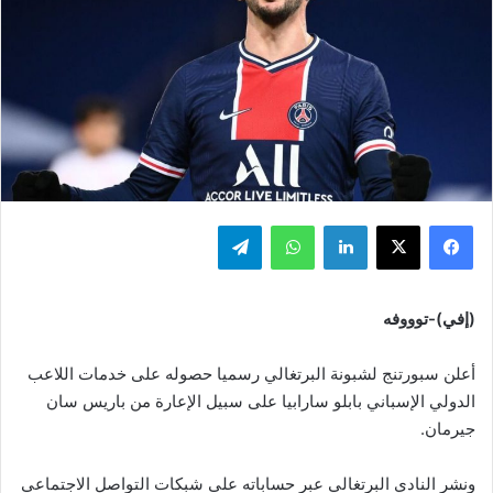
فيسبوك
‫X
لينكدإن
واتساب
تيلقرام
(إفي)-توووفه
أعلن سبورتنج لشبونة البرتغالي رسميا حصوله على خدمات اللاعب
الدولي الإسباني بابلو سارابيا على سبيل الإعارة من باريس سان
جيرمان.
ونشر النادي البرتغالي عبر حساباته على شبكات التواصل الاجتماعي