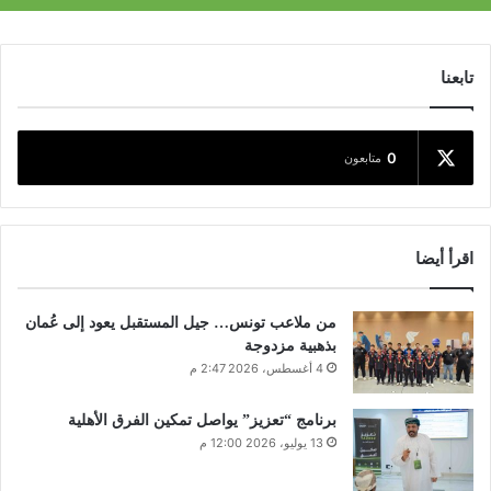
تابعنا
0
متابعون
اقرأ أيضا
من ملاعب تونس… جيل المستقبل يعود إلى عُمان
بذهبية مزدوجة
4 أغسطس، 2026 2:47 م
برنامج “تعزيز” يواصل تمكين الفرق الأهلية
13 يوليو، 2026 12:00 م