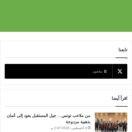
تابعنا
0
متابعون
اقرأ أيضا
من ملاعب تونس… جيل المستقبل يعود إلى عُمان
بذهبية مزدوجة
4 أغسطس، 2026 2:47 م