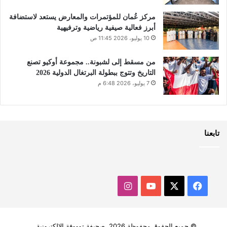
مركز عُمان للمؤتمرات والمعارض يستعد لاستضافة
أبرز فعالية صيفية رياضية وترفيهية
10 يوليو، 2026 11:45 ص
من مسقط إلى لشبونة.. مجموعة أوكيو تصنع
التاريخ وتتوج ببطولة البرتغال الدولية 2026
7 يوليو، 2026 6:48 م
تابعنا
‫X
فيسبوك
‫YouTube
انستقرام
© جميع الحقوق محفوظة 2026, صحيفة توووفة الالكترونية