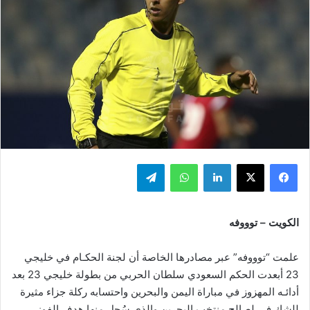
فيسبوك
‫X
لينكدإن
واتساب
تيلقرام
الكويت – توووفه
علمت “توووفه” عبر مصادرها الخاصة أن لجنة الحكـام في خليجي
23 أبعدت الحكم السعودي سلطان الحربي من بطولة خليجي 23 بعد
أدائـه المهزوز في مباراة اليمن والبحرين واحتسابه ركلة جزاء مثيرة
للشك في لصالح منتخب البحرين والذي سُجل منها هدف الفوز