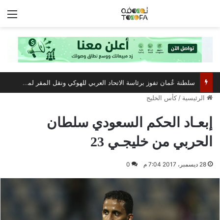
الق
سلطنة عُمان تفوز برئاسة الاتحاد العربي للهوكي ونقل المقر لمسقط
الرئيسية
/
كأس الخليج
إبعـاد الحكم السعودي سلطان
الحربي من خليجـي 23
28 ديسمبر، 2017 7:04 م
0