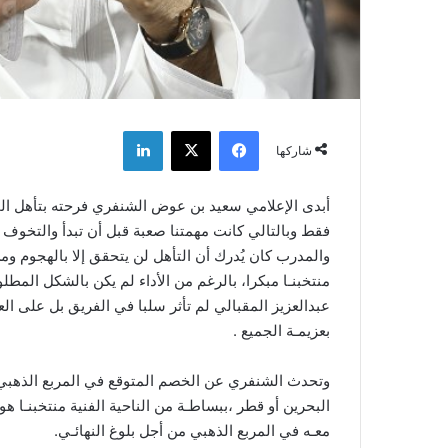
فيسبوك
‫X
لينكدإن
شاركها
أبدى الإعلامي سعيد بن عوض الشنفري فرحته بتأهل المنت
فقط وبالتالي كانت مهمتنا صعبة قبل أن تبدأ والتخوف
والمدرب كان يُدرك أن التأهل لن يتحقق إلا بالهجوم و
منتخبنـا مبكرا، بالرغم من الأداء لم يكن بالشكل المط
عبدالعزيز المقبالي لم تأثر سلبا في الفريق بل على ال
بعزيمـة الجميع .
وتحدث الشنفري عن الخصم المتوقع في المربع الذهبي قائ
البحرين أو قطر ،ببساطـة من الناحية الفنية منتخبنـا
معـه في المربع الذهبي من أجل بلوغ النهائـي.