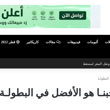
لات
ألبومات
فيديوهات
مقالات
كاريكاتير
قطر 2022
ي ونقل المقر لمسقط
البطولـة
نـا هو الأفضل في البطولـة