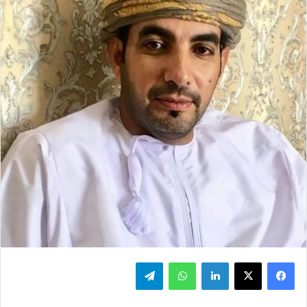
فيسبوك
‫X
لينكدإن
واتساب
تيلقرام