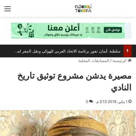
الق
مركز عُمان للمؤتمرات والمعارض يستعد لاستضافة أبرز فعالية صيفية رياضية وترفيهية
الرئيسية
/
المسابقات المحلية
مصيرة يدشن مشروع توثيق تاريخ
النادي
1 يناير، 2018 2:13 م
0