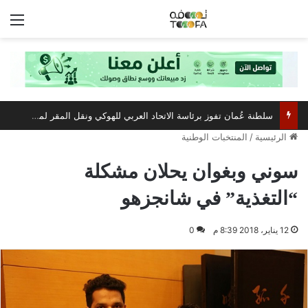
الق
سلطنة عُمان تفوز برئاسة الاتحاد العربي للهوكي ونقل المقر لمسقط
الرئيسية
/
المنتخبات الوطنية
سوني وبغوان يحلان مشكلة
“التغذية” في شانجزهو
12 يناير، 2018 8:39 م
0