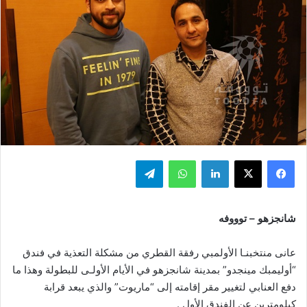
فيسبوك
‫X
لينكدإن
واتساب
تيلقرام
شانجزهو – توووفه
عانى منتخبنـا الأولمبي رفقة القطري من مشكلة التعذية في فندق
“أوليمبك مينجدو” بمدينة شانجزهو في الأيام الأولـى للبطولة وهذا ما
دفع العنابي لتغيير مقر إقامته إلى “ماريوت” والذي يبعد قرابة
كيلومترين عن الفندق الأول .