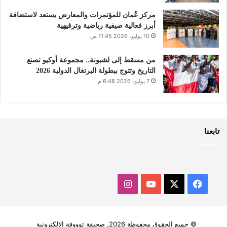
مركز عُمان للمؤتمرات والمعارض يستعد لاستضافة
أبرز فعالية صيفية رياضية وترفيهية
10 يوليو، 2026 11:45 ص
من مسقط إلى لشبونة.. مجموعة أوكيو تصنع
التاريخ وتتوج ببطولة البرتغال الدولية 2026
7 يوليو، 2026 6:48 م
تابعنا
‫X
فيسبوك
‫YouTube
انستقرام
© جميع الحقوق محفوظة 2026, صحيفة توووفة الالكترونية