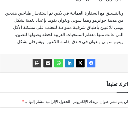
وبالتنسيق مع السفارة العمانية في بكين تم استئجـار طباخين هنديين
من مدينة جوانزهو وهما سوني وبغوان يقوما بإعداد تغذية بشكل
يومي للاعبين بأطباق شرقيـة متنوعـة للتغلب على مشكلة الأكل
التي عانت منها معظم المنتخبات العربية لحظة وصولها للصين،
ويقيم سوني وبغوان في فندق إقامـة اللاعبين ويشرفان بشكل
اترك تعليقاً
لن يتم نشر عنوان بريدك الإلكتروني.
الحقول الإلزامية مشار إليها بـ
*
ا
ل