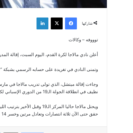
فيسبوك
‫X
لينكدإن
شاركها
توووفه – وكالات
أعلن نادي مالاجا لكرة القدم، اليوم السبت، إقالة ال
وتمنى النادي في تغريدة على حسابه الرسمي بشبكة “ت
وجاءت إقالة ميتشل، الذي تولى تدريب مالاجا في مار
نظيف في انطلاقة الجولة الـ19 من الدوري الإسباني لكرة القدم.
حقق حتى الآن ثلاثة انتصارات وتعادل مرتين وخسر 14 مباراة.