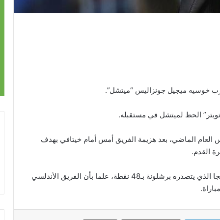
مدرب خوسيه ميجيل جونزاليس “ميتشل”.
ويتر” الحظ لميتشل في مستقبله.
س العام الماضي، بعد هزيمة الفريق أمس أمام خيتافي بهدف
ويحتل مالاجا حاليا المركز الـ19 وقبل الأخير بترتيب الليجا الذي يتصدره برشلونة بـ48 نقطة، علما بأن الفريق الأندلسي