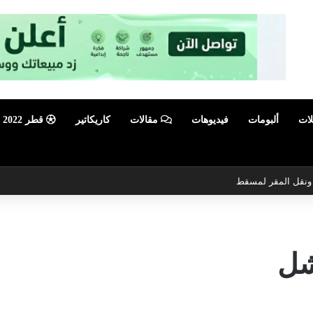
لات
ألبومات
فيديوهات
مقالات
كاريكاتير
قطر 2022
ي ونقل المقر لمسقط
شل