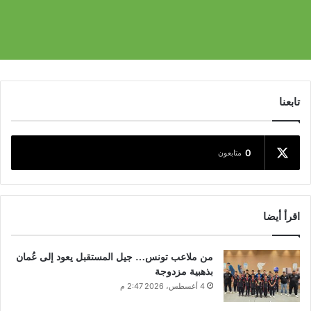
تابعنا
0
متابعون
اقرأ أيضا
من ملاعب تونس… جيل المستقبل يعود إلى عُمان
بذهبية مزدوجة
4 أغسطس، 2026 2:47 م