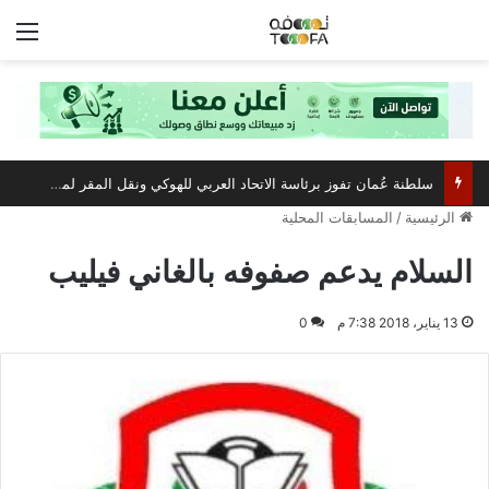
الق
سلطنة عُمان تفوز برئاسة الاتحاد العربي للهوكي ونقل المقر لمسقط
الرئيسية
/
المسابقات المحلية
السلام يدعم صفوفه بالغاني فيليب
13 يناير، 2018 7:38 م
0