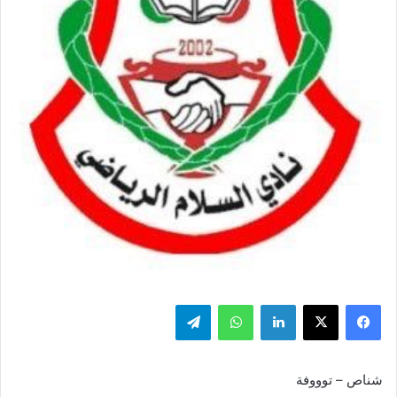
فيسبوك
‫X
لينكدإن
واتساب
تيلقرام
شناص – توووفة