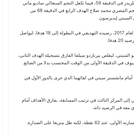
بدأها البرازيلي روبيرتو فيرمينو باإحرازه الهدف الثاني للريدز في الدقيقة 59، فيما تكفل النجم السنغالي ساديو ماني
بإحراز الهدف الثالث في الدقيقة 61، قبل أن يضيف النجم المصري محمد صلاح الهدف الرابع في الدقيقة 68 من
السيتي إيديرسون.
ورفع اللاعب المتوج مؤخرا بجائزة أفضل لاعب أفريقي لعام 2017، رصيده التهديفي في البطولة إلى 18 هدفا، ليواصل
 هدفا.
السيتي، ليقلص بيرناردو سيلفا الفارق بتسجيله الهدف الثاني،
ضيوف في الدقيقة الأولى من الوقت المحتسب بدلا من الضائع.
وثأر ليفربول بهذا الانتصار من خسارته المدوية صفر / 5 أمام مانشستر سيتي في لقائهما الذي جرى بالدور الأول في
 رصيد ليفربول إلى 47 نقطة، ليرتقي إلى المركز الثالث في ترتيب المسابقة، بفارق الأهداف أمام
 معه في الرصيد ذاته.
كنه ظل متربعا على الصدارة.