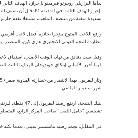
تسديدة متقنة من منتصف الملعب، مستغلا تقدم حارس 
مطاردة النجم الدولي الانجليزي هاري كين، المتصدر، برصيد 20
وقبل ست دقائق من نهاية الوقت الأصلي، استفاق لاعبو 
فيما أحرز الألماني إيلكاي جوندوجان الهدف الثالث لل
شهر سبتمبر الماضي.
بتلك النتيجة، ارتفع
تشيلسي “حامل اللقب” صاحب المركز الرابع، المتساوي
في المقابل، تجمد رصيد مانشستر سيتي، بعدما تكبد خسارته الأولى، عند 62 نقطة، ل