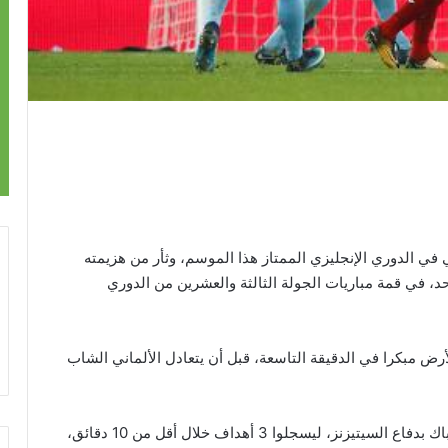
في الدوري الإنجليزي الممتاز هذا الموسم، وثأر من هزيمته
اة الذهاب، بفوزه عليه 4-3 مساء الأحد، في قمة مباريات الجولة الثالثة والعشرين من الدوري
ض مبكرا في الدقيقة التاسعة، قبل أن يتعادل الألماني الشاب
وفي الشوط الثاني، استغل لاعبو الريدز، فترة من الارتباك بدفاع السيتيزنز، ليسجلوا 3 أهداف خلال أقل من 10 دقائق،