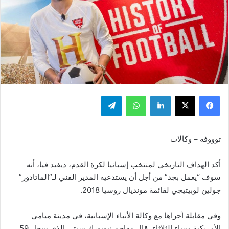
فيسبوك
‫X
لينكدإن
واتساب
تيلقرام
توووفه – وكالات
أكد الهداف التاريخي لمنتخب إسبانيا لكرة القدم، ديفيد فيا، أنه
سوف “يعمل بجد” من أجل أن يستدعيه المدير الفني لـ”الماتادور”
جولين لوبيتيجي لقائمة مونديال روسيا 2018.
وفي مقابلة أجراها مع وكالة الأنباء الإسبانية، في مدينة ميامي
الأمريكية مساء الثلاثاء، قال مهاجم نيويورك سيتي الذي سجل 59