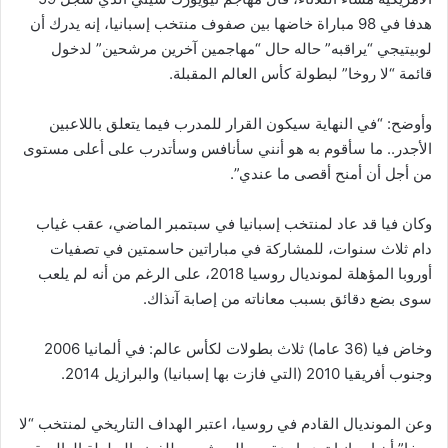
هدفا في 98 مباراة خاضها بين صفوف منتخب إسبانيا، إنه يدرك أن
لوبيتيجي “يراقبه” حاله حال “مهاجمين آخرين مرشحين” لدخول
قائمة “لا روخا” لبطولة كأس العالم المقبلة.
وأوضح: “في النهاية سيكون القرار للمدرب فيما يتعلق باللاعبين
الأجدر.. ما سأقوم به هو أنني سأنافس وسأتدرب على أعلى مستوى
من أجل أن أمنح أقصى ما عندي”.
وكان فيا قد عاد لمنتخب إسبانيا في سبتمبر الماضي، عقب غياب
دام ثلاث سنوات، للمشاركة في مباراتين حاسمتين في تصفيات
أوروبا المؤهلة لمونديال روسيا 2018، على الرغم من أنه لم يلعب
سوى بضع دقائق بسبب معاناته من إصابة آنذاك.
وخاض فيا (36 عاما) ثلاث بطولات لكأس عالم: في ألمانيا 2006
وجنوب أفريقيا 2010 (التي فازت بها إسبانيا) والبرازيل 2014.
وعن المونديال القادم في روسيا، اعتبر الهداف التاريخي لمنتخب “لا