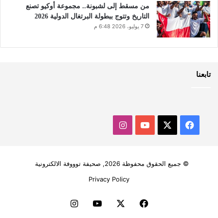
من مسقط إلى لشبونة.. مجموعة أوكيو تصنع
التاريخ وتتوج ببطولة البرتغال الدولية 2026
7 يوليو، 2026 6:48 م
تابعنا
‫X
فيسبوك
‫YouTube
انستقرام
© جميع الحقوق محفوظة 2026, صحيفة توووفة الالكترونية
Privacy Policy
فيسبوك
‫X
‫YouTube
انستقرام