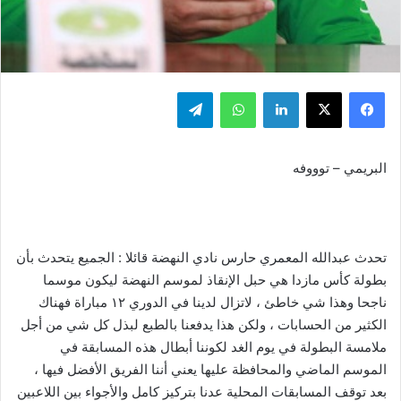
فيسبوك
‫X
لينكدإن
واتساب
تيلقرام
البريمي – توووفه
تحدث عبدالله المعمري حارس نادي النهضة قائلا : الجميع يتحدث بأن
بطولة كأس مازدا هي حبل الإنقاذ لموسم النهضة ليكون موسما
ناجحا وهذا شي خاطئ ، لاتزال لدينا في الدوري ١٢ مباراة فهناك
الكثير من الحسابات ، ولكن هذا يدفعنا بالطبع لبذل كل شي من أجل
ملامسة البطولة في يوم الغد لكوننا أبطال هذه المسابقة في
الموسم الماضي والمحافظة عليها يعني أننا الفريق الأفضل فيها ،
بعد توقف المسابقات المحلية عدنا بتركيز كامل والأجواء بين اللاعبين