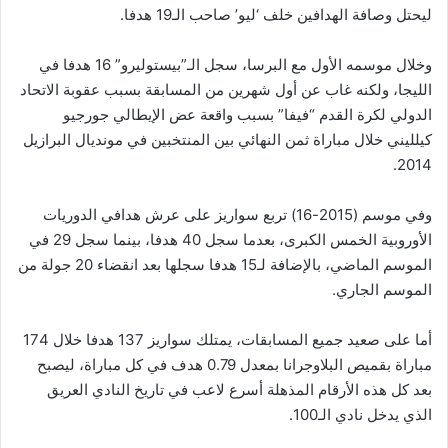
ليحتل وصافة الهدافين خلف ‘ليو’ صاحب الـ19 هدفا.
وخلال موسمه الأول مع البرسا، سجل الـ”بيستوليرو” 16 هدفا في
الليجا، ولكنه غاب عن أول شهرين من المسابقة بسبب عقوبة الاتحاد
الدولي لكرة القدم “فيفا” بسبب واقعة عض الإيطالي جورجيو
كيلليني خلال مباراة ثمن النهائي بين المنتخبين في مونديال البرازيل
2014.
وفي موسم (2015-16) تربع سواريز على عرش هدافي الدوريات
الأوروبية الخمس الكبرى، بعدما سجل 40 هدفا، بينما سجل 29 في
الموسم الماضي، بالإضافة لـ15 هدفا سجلها بعد انقضاء 20 جولة من
الموسم الجاري.
أما على صعيد جميع المسابقات، يمتلك سواريز 137 هدفا خلال 174
مباراة بقميص البلاوجرانا بمعدل 0.79 هدف في كل مباراة، ليصبح
بعد كل هذه الأرقام المذهلة أسرع لاعب في تاريخ النادي العريق
الذي يدخل نادي الـ100.