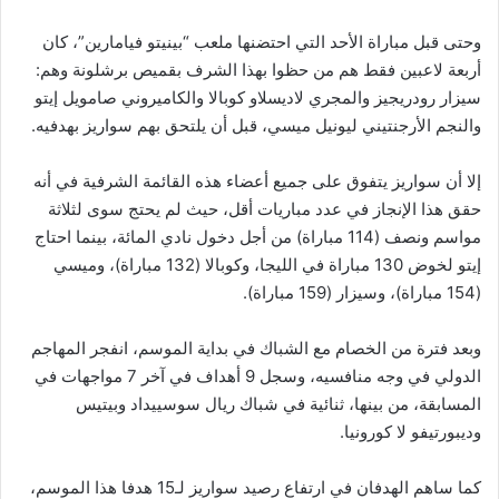
وحتى قبل مباراة الأحد التي احتضنها ملعب “بينيتو فيامارين”، كان
أربعة لاعبين فقط هم من حظوا بهذا الشرف بقميص برشلونة وهم:
سيزار رودريجيز والمجري لاديسلاو كوبالا والكاميروني صامويل إيتو
والنجم الأرجنتيني ليونيل ميسي، قبل أن يلتحق بهم سواريز بهدفيه.
إلا أن سواريز يتفوق على جميع أعضاء هذه القائمة الشرفية في أنه
حقق هذا الإنجاز في عدد مباريات أقل، حيث لم يحتج سوى لثلاثة
مواسم ونصف (114 مباراة) من أجل دخول نادي المائة،
بينما احتاج
إيتو لخوض 130 مباراة في الليجا، وكوبالا (132 مباراة)، وميسي
(154 مباراة)، وسيزار (159 مباراة).
وبعد فترة من الخصام مع الشباك في بداية الموسم، انفجر المهاجم
الدولي في وجه منافسيه، وسجل 9 أهداف في آخر 7 مواجهات في
المسابقة، من بينها، ثنائية في شباك ريال سوسييداد وبيتيس
وديبورتيفو لا كورونيا.
كما ساهم الهدفان في ارتفاع رصيد سواريز لـ15 هدفا هذا الموسم،