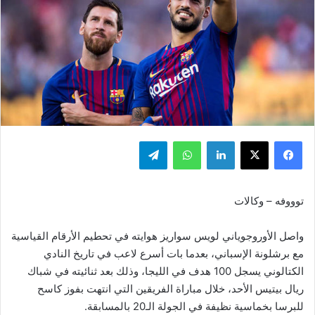
فيسبوك
‫X
لينكدإن
واتساب
تيلقرام
توووفه – وكالات
واصل الأوروجوياني لويس سواريز هوايته في تحطيم الأرقام القياسية
مع برشلونة الإسباني، بعدما بات أسرع لاعب في تاريخ النادي
الكتالوني يسجل 100 هدف في الليجا، وذلك بعد ثنائيته في شباك
ريال بيتيس الأحد، خلال مباراة الفريقين التي انتهت بفوز كاسح
للبرسا بخماسية نظيفة في الجولة الـ20 بالمسابقة.