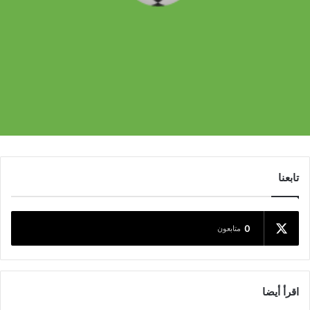
تابعنا
0
متابعون
اقرأ أيضا