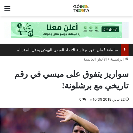
الق
سلطنة عُمان تفوز برئاسة الاتحاد العربي للهوكي ونقل المقر لمسقط
الرئيسية
/
الأخبار العالمية
سواريز يتفوق على ميسي في رقم
تاريخي مع برشلونة!
22 يناير، 2018 10:39 م
0