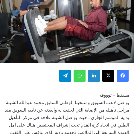
فيسبوك
‫X
لينكدإن
واتساب
تيلقرام
مسقط – توووفه
يواصل لاعب السويق ومنتخبنا الوطني السابق محمد عبدالله الشيبة
مراحل تأهيله من الإصابة التي لحقت به وأبعدته عن ناديه السويق منذ
بداية الموسم الجاري ، حيث يواصل الشيبة علاجه في مركز التأهيل
الطبي في اتحاد كرة القدم تحت إشراف المختصين هناك على أمل
العودة السريعة إلى الملاعب وخدمه ناديه الذي ينافس على اللقب