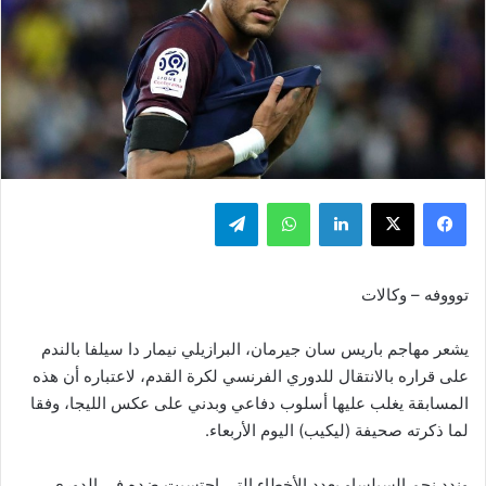
فيسبوك
‫X
لينكدإن
واتساب
تيلقرام
توووفه – وكالات
يشعر مهاجم باريس سان جيرمان، البرازيلي نيمار دا سيلفا بالندم
على قراره بالانتقال للدوري الفرنسي لكرة القدم، لاعتباره أن هذه
المسابقة يغلب عليها أسلوب دفاعي وبدني على عكس الليجا، وفقا
لما ذكرته صحيفة (ليكيب) اليوم الأربعاء.
وندد نجم السيلساو بعدد الأخطاء التي احتسبت ضده في الدوري