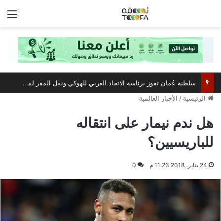
الق
سلطنة عُمان تفوز برئاسة الاتحاد العربي للهوكي ونقل المقر لمسقط
الرئيسية
/
الأخبار العالمية
هل ندم نيمار على انتقاله
للباريسيين؟
24 يناير، 2018 11:23 م
0