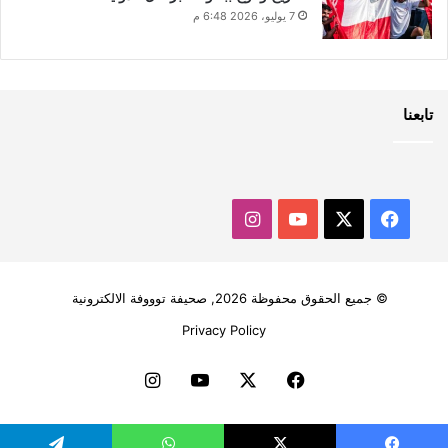
7 يوليو، 2026 6:48 م
تابعنا
‫X
فيسبوك
‫YouTube
انستقرام
© جميع الحقوق محفوظة 2026, صحيفة توووفة الالكترونية
Privacy Policy
فيسبوك
‫X
‫YouTube
انستقرام