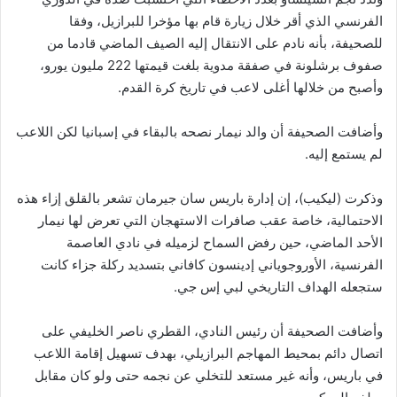
الفرنسي الذي أقر خلال زيارة قام بها مؤخرا للبرازيل، وفقا
للصحيفة، بأنه نادم على الانتقال إليه الصيف الماضي قادما من
صفوف برشلونة في صفقة مدوية بلغت قيمتها 222 مليون يورو،
وأصبح من خلالها أغلى لاعب في تاريخ كرة القدم.
وأضافت الصحيفة أن والد نيمار نصحه بالبقاء في إسبانيا لكن اللاعب
لم يستمع إليه.
وذكرت (ليكيب)، إن إدارة باريس سان جيرمان تشعر بالقلق إزاء هذه
الاحتمالية، خاصة عقب صافرات الاستهجان التي تعرض لها نيمار
الأحد الماضي، حين رفض السماح لزميله في نادي العاصمة
الفرنسية، الأوروجوياني إدينسون كافاني بتسديد ركلة جزاء كانت
ستجعله الهداف التاريخي لبي إس جي.
وأضافت الصحيفة أن رئيس النادي، القطري ناصر الخليفي على
اتصال دائم بمحيط المهاجم البرازيلي، بهدف تسهيل إقامة اللاعب
في باريس، وأنه غير مستعد للتخلي عن نجمه حتى ولو كان مقابل