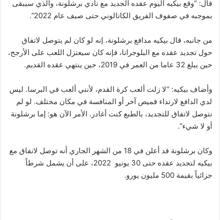
قال: “وقع بيكيه الیوم عقده الجديد مع نادي برشلونة، والذي سیبقی
بموجبه في صفوف الفریق الكاتالوني حتی صیف عام 2022”.
من جانبه، قال بيكيه مدافع برشلونة، إنه لو كان لم يتوصل لاتفاق
حول تجديد عقده مع البلوجرانا، فإنه كان سيعتزل اللعب على الأرجح،
حين يبلغ 32 عاما من العمر في 2019، حين ينتهي عقده القديم.
وأضاف بيكيه: “لا زلت ألعب كرة القدم، لأنني ألعب في البرسا. ليس
لدي الدافع لارتداء قميص آخر أو المنافسة في مكان مختلف. لو لم
نتوصل لاتفاق للتجديد، بالطبع كنت أغادر. الأمر الآن هو: إما برشلونة
أو لا شيء”.
وكان برشلونة قد أعلن في 18 من الشهر الجاري أنه توصل لاتفاق مع
بيكيه لتجديد عقده حتى 30 يونيو 2022، على أن يشمل شرطاً
جزائياً بقيمة 500 مليون يورو.