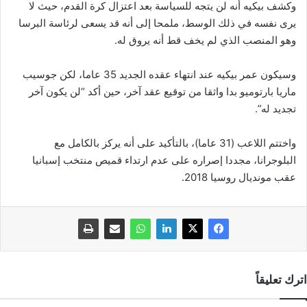
وكشف بيكيه أنه لن يتجه للسياسة بعد اعتزال كرة القدم، حيث لا
يرى نفسه في ذلك الوسط، ملمحا إلى أنه قد يسعى لرئاسة البرسا
وهو المنصب الذي لم يخف قط أنه يروق له.
وسيكون عمر بيكيه عند انتهاء عقده الجديد 35 عاما، لكن جوسيب
ماريا بارتوميو بدا واثقا من توقيع عقد آخر، حين أكد “لن يكون آخر
تجديد له”.
واختتم اللاعب (31 عاما)، بالتأكيد على أنه يركز بالكامل مع
البلوجرانا، مجددا إصراره على عدم ارتداء قميص منتخب إسبانيا
عقب مونديال روسيا 2018.
اترك تعليقاً