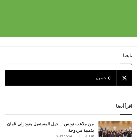
تابعنا
0
متابعون
اقرأ أيضا
من ملاعب تونس… جيل المستقبل يعود إلى عُمان
بذهبية مزدوجة
4 أغسطس، 2026 2:47 م