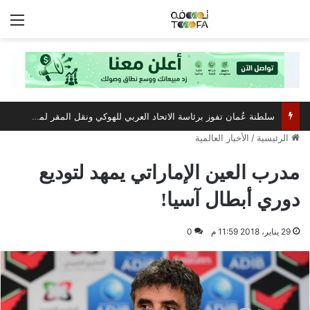
الق
سلطنة عُمان تفوز برئاسة الاتحاد العربي للهوكي ونقل المقر لمسقط
الرئيسية
/
الأخبار العالمية
مدرب العين الإماراتي يمهد لتوديع
دوري أبطال آسيا!
29 يناير، 2018 11:59 م
0