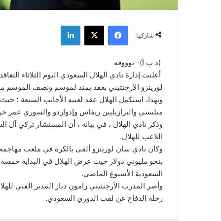
فيسبوك
‫X
لينكدإن
شاركها
(د ب أ)- توووفه
أعلنت إدارة نادي الهلال السعودي اليوم الثلاثاء التعا
لورينزو الأرجنتيني بعقد يمتد لموسم ونصف الموسم مقا
وبهذا، استكمل الهلال عقد لعبيه الأجانب السبعة ؛ حي
ميليسي والبرازيليين ريفاس وإدواردو والسوري عمر خر
وذكر نادي الهلال ، في بيانه ، أن المستشار تركي آل ال
اللاعب للهلال.
وكان نادي سان لورينزو ألقى بالكرة في ملعب مهاجمه 
بنحو مليوني دولار حيث عرض الهلال في البداية خمسة
السعودية الأسبوع الماضي.
وأصر المدرب الأرجنتيني رامون دياز المدير الفني لل
رحلة الدفاع عن لقب الدوري السعودي.