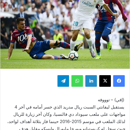
فيسبوك
‫X
لينكدإن
واتساب
تيلقرام
(إفي) – توووفه
يستقبل ليفانتي السبت ريال مدريد الذي خسر أمامه في آخر 4
مواجهات على ملعب سيوداد دي فالنسيا، وكان آخر زيارة للريال
لذلك الملعب في موسم 2015-2016 حينما فاز بثلاثة أهداف لواحد،
حيث سجل له كريستيانو وبورخا مايورال وإيسكو مقابل هدف