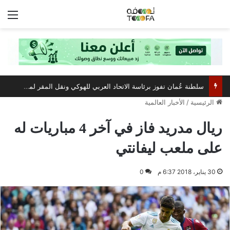
الق
سلطنة عُمان تفوز برئاسة الاتحاد العربي للهوكي ونقل المقر لمسقط
الرئيسية
/
الأخبار العالمية
ريال مدريد فاز في آخر 4 مباريات له
على ملعب ليفانتي
30 يناير، 2018 6:37 م
0