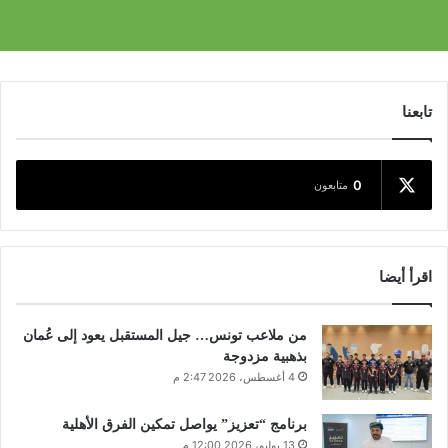
تابعنا
0
متابعون
اقرأ أيضا
من ملاعب تونس… جيل المستقبل يعود إلى عُمان
بذهبية مزدوجة
4 أغسطس، 2026 2:47 م
برنامج “تعزيز” يواصل تمكين الفرق الأهلية
13 يوليو، 2026 12:00 م