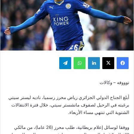
فيسبوك
‫X
لينكدإن
واتساب
تيلقرام
توووفه – وكالات
أبلغ الجناح الدولي الجزائري رياض محرز رسميا، ناديه ليستر سيتي
برغبته في الرحيل لصفوف مانشستر سيتي، خلال فترة الانتقالات
الشتوية التي تنتهي مساء الأربعاء.
ووفقا لوسائل إعلام بريطانية، طلب محرز (26 عاما)، من مالكي