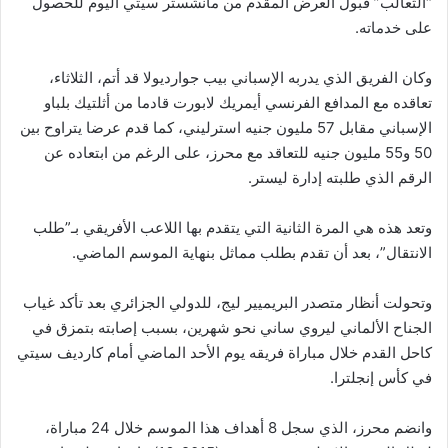
“الثعالب” قبول العرض المقدم من مانشستر سيتي اليوم للحصول
على خدماته.
وكان الفريق الذي يدربه الإسباني بيب جوارديولا قد أتم، الثلاثاء،
تعاقده مع المدافع الفرنسي أيمريك لابورت قادما من أثلتيك بلباو
الإسباني مقابل 57 مليون جنيه استرليني، كما قدم عرضا يتراوح بين
50 و55 مليون جنيه للتعاقد مع محرز، على الرغم من ابتعاده عن
الرقم الذي طلبته إدارة ليستر.
وتعد هذه هي المرة الثانية التي يتقدم بها اللاعب الأفريقي بـ”طلب
الانتقال”، بعد أن تقدم بطلب مماثل بنهاية الموسم الماضي.
وتحولت أنظار متصدر البريميير ليج، للدولي الجزائري بعد تأكد غياب
الجناح الألماني ليروي ساني نحو شهرين، بسبب إصابته بتمزق في
كاحل القدم خلال مباراة فريقه يوم الأحد الماضي أمام كارديف سيتي
في كأس إنجلترا.
وانضم محرز، الذي سجل 8 أهداف هذا الموسم خلال 24 مباراة،