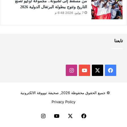
من مسقط إلى لشبونة.. مجموعة أوكيو تصنع
التاريخ وتتوج ببطولة البرتغال الدولية 2026
7 يوليو، 2026 6:48 م
تابعنا
‫X
فيسبوك
‫YouTube
انستقرام
© جميع الحقوق محفوظة 2026, صحيفة توووفة الالكترونية
Privacy Policy
فيسبوك
‫X
‫YouTube
انستقرام