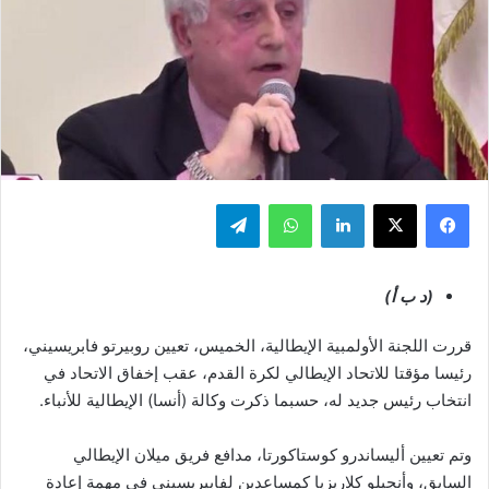
فيسبوك
‫X
لينكدإن
واتساب
تيلقرام
(د ب أ)
قررت اللجنة الأولمبية الإيطالية، الخميس، تعيين روبيرتو فابريسيني،
رئيسا مؤقتا للاتحاد الإيطالي لكرة القدم، عقب إخفاق الاتحاد في
انتخاب رئيس جديد له، حسبما ذكرت وكالة (أنسا) الإيطالية للأنباء.
وتم تعيين أليساندرو كوستاكورتا، مدافع فريق ميلان الإيطالي
السابق، وأنجيلو كلاريزيا كمساعدين لفابيريسيني في مهمة إعادة