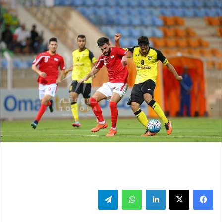
فيسبوك
‫X
لينكدإن
واتساب
تيلقرام