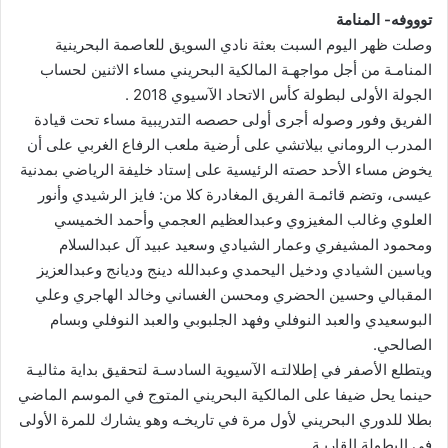
توووفه- المنامة
وصلت ظهر اليوم السبت بعثة نادي السويق للعاصمة البحرينية
المنامـة من أجل مواجهـة المالكية البحريني مساء الاثنين لحساب
الجولة الأولى لبطولة كأس الاتحاد الآسيوي 2018 .
الفريق وفور وصوله أجرى أولى حصصه التدريبية مساء تحت قيادة
المدرب الروماني بيلاتشي على أرضية ملعب الرفاع الغربي على أن
يخوض مساء الأحد حصته الرئيسية على إستاد خليفة الرياضي بمدنية
عيسى، وتضم قائمـة الفريق المغادرة كلا من: فايز الرشيدي وأنور
العلوي وغالب المغيزوي وعبدالعظيم العجمي وأحمد الخميسي
ومحمود المشيفري وعمار الشيادي وسعيد عبيد آل عبدالسلام
وياسين الشيادي ودخيل اليحمدي وعبدالله دينج وديانج وعبدالعزيز
المقبالي وحسين الحضري ومحسن الغساني وخالد الهاجري وعلي
البوسعيدي والعبد النوفلي وفهد الجلبوبي والعبد النوفلي وبسام
الصالحي.
ويتطلع الأصفر في إطلالتـه الآسيوية السادسـة لتحقيق بداية مثاليـة
حينما يحل ضيفا على المالكية البحريني المتوج في الموسم الماضي
بطلا للدوري البحريني لأول مرة في تاريخـه وهو يشارك للمرة الأولى
في البطولة القاريـة.