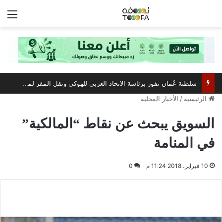
الق
سلطنة عُمان تفوز برئاسة الاتحاد العربي للهوكي ونقل المقر لمسقط
الرئيسية
/
الأخبار المحلية
السويق يبحث عن نقاط “المالكية”
في المنامة
10 فبراير، 2018 11:24 م
0