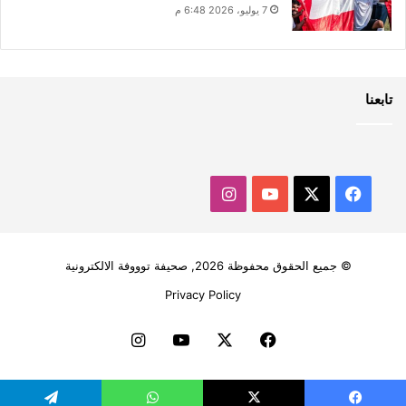
7 يوليو، 2026 6:48 م
تابعنا
‫X
فيسبوك
‫YouTube
انستقرام
© جميع الحقوق محفوظة 2026, صحيفة توووفة الالكترونية
Privacy Policy
فيسبوك
‫X
‫YouTube
انستقرام