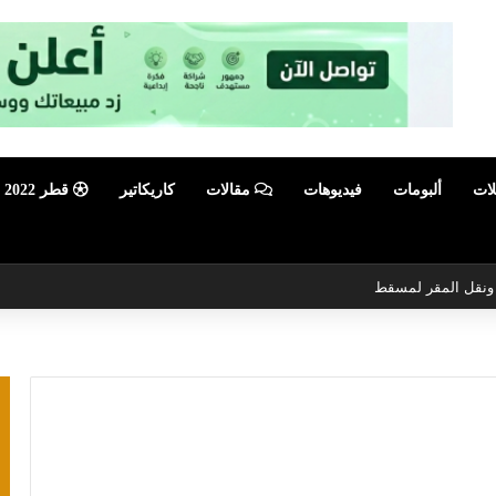
لات
ألبومات
فيديوهات
مقالات
كاريكاتير
قطر 2022
أبرز فعالية صيفية رياضية وترفيهية
ام الأردن
اضي بأمجاده
تمثيل السلطنة آسيويًا
دع دوري التحدي الآسيوي
أوكيو تصنع التاريخ وتتوج ببطولة البر