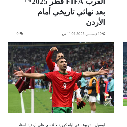
العرب FIFA قطر 2025™️
بعد نهائي تاريخي أمام
الأردن
19 ديسمبر، 2025 11:01 ص
0
لوسيل – توووفه في ليلة كروية لا تُنسى على أرضية استاد