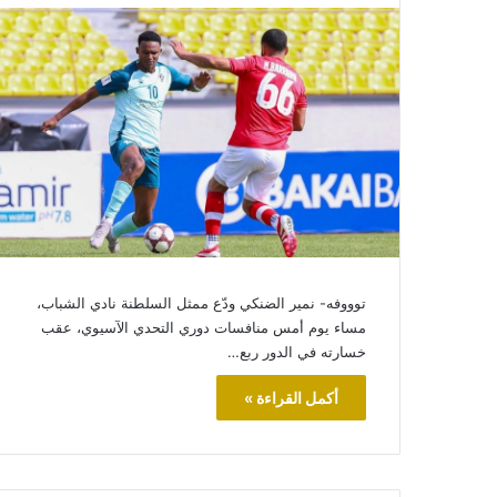
توووفه- نمير الضنكي ودّع ممثل السلطنة نادي الشباب،
مساء يوم أمس منافسات دوري التحدي الآسيوي، عقب
خسارته في الدور ربع…
أكمل القراءة »