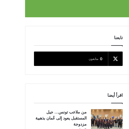
تابعنا
0
متابعون
اقرأ أيضا
من ملاعب تونس… جيل
المستقبل يعود إلى عُمان بذهبية
مزدوجة