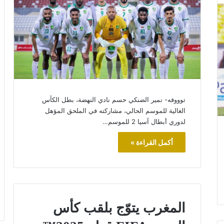
توووفه- نمير الضنكي حسم نادي النهضة، بطل الكأس
الغالية للموسم الحالي، مشاركته في الملحق المؤهل
لدوري أبطال آسيا 2 للموسم…
أكمل القراءة »
المغرب يتوّج بلقب كأس