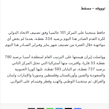
توووفه – مسقط
حافظ منتخبنا على المركز 101 عالميـا وفق تصنيف الاتحاد الدولي
لكرة القدم الصادر هذا اليوم برصيد 334 نقطـة، بعدما لم يخض أي
مواجهـة خلال الفترة من تصنيف شهر يناير وفبراير الصـادر هذا اليوم.
وواصلت إيران هيمنتها على الترتيب العام لمنطقـة آسيـا برصيد 790
نقطـة 33 قاريا، واقتربت منها أستراليا التي تحتل المركز الثاني
برصيد 737 نقطـة، ثم اليابان 593 نقطـة، تليها كوريا الجنوبية
والسعودية والصين وأوزبكستان وفلسطين وسوريا والإمارات ولبنان
والعراق، ثم منتخبنـا الوطني والهنـد وقطر وفيتنـام على التوالـي.