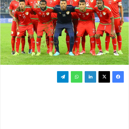
فيسبوك
‫X
لينكدإن
واتساب
تيلقرام