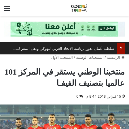
الق
سلطنة عُمان تفوز برئاسة الاتحاد العربي للهوكي ونقل المقر لمسقط
الرئيسية
/
المنتخبات الوطنية
/
المنتخب الأول
منتخبنا الوطني يستقر في المركز 101
عالميا بتصنيف الفيفـا
15 فبراير، 2018 8:44 م
0