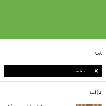
تابعنا
0
متابعون
اقرأ أيضا