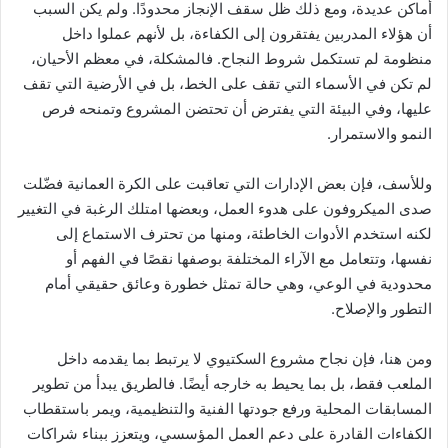
أماكن عديدة، ومع ذلك ظل سقف الإنجاز محدودًا. ولم يكن السبب
أن هؤلاء المدربين يفتقرون إلى الكفاءة، بل لأنهم عملوا داخل
منظومة لم تستكمل شروط النجاح. فالمشكلة، في معظم الأحيان،
لم تكن في الأسماء التي تقف على الخط، بل في الأرضية التي تقف
عليها، وفي البيئة التي يفترض أن تحتضن المشروع وتمنحه فرص
النمو والاستمرار.
وللأسف، فإن بعض الإدارات التي تعاقبت على الكرة العمانية فضّلت
صدى الميكروفون على هدوء العمل، وبعضها امتلك الرغبة في التغيير
لكنه استخدم الأدوات الخاطئة، ومنها من تحترف الاستماع إلى
نفسها، وتتعامل مع الآراء المختلفة بوصفها نقصًا في الفهم أو
محدودية في الوعي، وهي حالة تمثل خطورة وعائق حقيقي أمام
التطور والإصلاح.
ومن هنا، فإن نجاح مشروع السكتيوي لا يرتبط بما يقدمه داخل
الملعب فقط، بل بما يحيط به خارجه أيضًا. فالطريق يبدأ من تطوير
المسابقات المحلية ورفع جودتها الفنية والتنظيمية، ويمر باستقطاب
الكفاءات القادرة على دعم العمل المؤسسي، ويتعزز ببناء شراكات