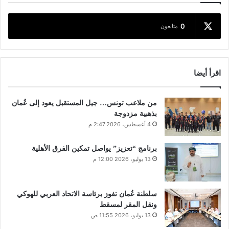
0
متابعون
اقرأ أيضا
من ملاعب تونس… جيل المستقبل يعود إلى عُمان
بذهبية مزدوجة
4 أغسطس، 2026 2:47 م
برنامج “تعزيز” يواصل تمكين الفرق الأهلية
13 يوليو، 2026 12:00 م
سلطنة عُمان تفوز برئاسة الاتحاد العربي للهوكي
ونقل المقر لمسقط
13 يوليو، 2026 11:55 ص