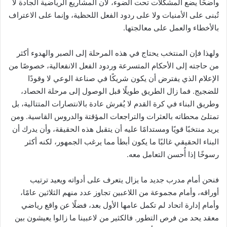
واضحًا يضع المشكلات تحت الضوء، لأن المشاريع الرياضية الجادة لا
تُبنى على الأمنيات ولا على ردود الفعل اللحظية، وإنما على الاعتراف
بالأخطاء والعمل على معالجتها.
ولهذا فإن المنتخب يحتاج في هذه المرحلة إلى الصبر والهدوء أكثر
من حاجته إلى الأحكام المتسرعة وردود الفعل الانفعالية، خصوصًا من
الإعلام الذي يفترض أن يكون شريكًا في صناعة الوعي لا وقودًا
للضجيج. فما زال الطريق طويلًا قبل الوصول إلى مرحلة الحصاد،
وطريق البناء في كرة القدم لا يُفرش عادة بالانتصارات المتتالية، بل
تمتلئ محطاته بالعثرات والتراجعات المؤقتة والدروس القاسية. ومن
يريد منتخبًا قويًا ومستدامًا عليه أن يتقبل هذه الحقيقة، وأن يدرك أن
البناء الحقيقي غالبًا ما يكون أبطأ مما يرغب الجمهور، لكنه أكثر
رسوخًا إذا أُحسن التعامل معه.
فنحن أمام مدرب جديد ما يزال يتعرف على أدواته ويعيد ترتيب
أوراقه، وأمام مجموعة من اللاعبين تجاوز عدد منهم الثلاثين عامًا،
وأمام إدارة اتحاد لم تكمل عامها الأول بعد، فضلًا عن واقع رياضي
معقد يحد من فرص التطور. فالكثير من لاعبينا ما زالوا يعيشون بين