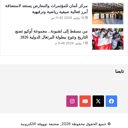
مركز عُمان للمؤتمرات والمعارض يستعد لاستضافة
أبرز فعالية صيفية رياضية وترفيهية
10 يوليو، 2026 11:45 ص
من مسقط إلى لشبونة.. مجموعة أوكيو تصنع
التاريخ وتتوج ببطولة البرتغال الدولية 2026
7 يوليو، 2026 6:48 م
تابعنا
‫X
فيسبوك
‫YouTube
انستقرام
© جميع الحقوق محفوظة 2026, صحيفة توووفة الالكترونية