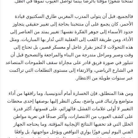
تمنحنا شعورًا مؤقتًا بالرضا بينما تواصل العيوب نموها في الظل.
فالجميع، قبل أن يتولى المدرب المغربي طارق السكتيوي قيادة
الأحمر، كان يجمع على أن منتخبنا بحاجة إلى تغيير حقيقي يتجاوز
حدود الأسماء إلى جوهر الفكرة نفسها؛ تغيير يمتد من العناصر إلى
الأداء، ومن طريقة اللعب إلى العقلية التي تُدار بها المباريات. ومثل
هذه التحولات لا تُنجز بقرار عاجل أو معسكر قصير، بل تحتاج إلى
وقت وصبر ومراحل متدرجة من البناء والمراجعة والتصحيح قبل أن
تتبلور في صورة فريق قادر على مجاراة سقف الطموحات المتصاعد
في الشارع الرياضي، والارتقاء إلى مستوى التطلعات التي تراكمت
عبر سنوات طويلة من الانتظار.
ومن هذا المنطلق، فإن الخسارة أمام أندونيسيا، وما رافقها من أداء
متواضع وارتباك فني واضح، يمكن النظر إليها بوصفها إحدى محطات
التغيير لا أولى علامات الفشل. فالهزائم، على قسوتها، أكثر قدرة
على كشف العيوب من الانتصارات، وأكثر صدقًا في تعرية مواطن
الخلل التي قد تخفيها النتائج الإيجابية المؤقتة. وما يحتاجه الجهاز
الفني اليوم ليس فوزًا يوارِي النواقص ويؤجل مواجهتها، بل واقعًا