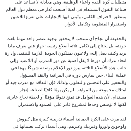
متطلبات كرة القدم وأعباء الوظيفة، وهي معادلة لا تساعد على
صناعة التفوق المستدام في لعبة أصبحت تُدار في معظم دول العالم
بمنطق الاحتراف الكامل، وتُبنى فيها الإنجازات على تفرغ اللاعبين
واستقرار المنظومة وتكامل الأدوار.
والحقيقة أن نجاح أي منتخب لا يتحقق بوجود عنصر واحد مهما بلغت
جودته، بل يحتاج إلى تكامل ثلاثة أضلاع رئيسة: جهاز فني يعرف ماذا
يريد وكيف يصل إليه، ولاعبون يمتلكون الجودة اللازمة للتنفيذ، وإدارة
اتحاد تدرك أن دورها لا يقل أهمية عن دور المدرب أو اللاعب. وإلى
جانب هذه الأضلاع الثلاثة، يبرز دور الإعلام بوصفه شريكًا مهمًا في
عملية البناء، حين يمارس دوره في المراقبة والنقد المسؤول
والتحفيز على التحسن والتطوير. ولذلك فإن التعاقد مع مدرب جيد أو
امتلاك مجموعة من المواهب لم يكن يومًا كافيًا لصناعة إنجاز
مستدام، لأن هذه العوامل قد تمنح تفوقًا مؤقتًا أو لحظة نجاح عابرة،
لكنها لا تؤسس وحدها لمشروع قادر على الصمود والاستمرار.
لقد مرت على الكرة العمانية أسماء تدريبية كبيرة مثل كيروش
ولوجوين ولوروا وفيربيك وغيرهم، وهي أسماء تركت بصماتها في