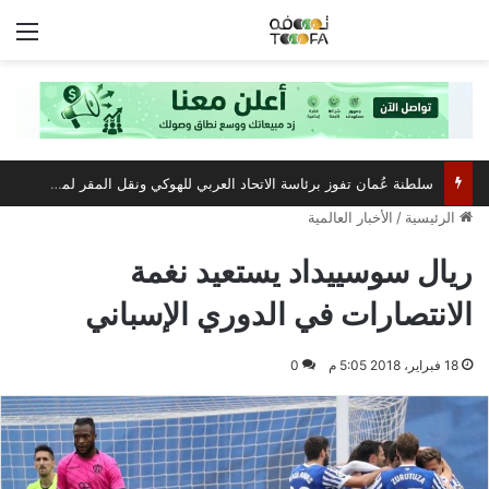
الق
سلطنة عُمان تفوز برئاسة الاتحاد العربي للهوكي ونقل المقر لمسقط
الرئيسية
/
الأخبار العالمية
ريال سوسييداد يستعيد نغمة
الانتصارات في الدوري الإسباني
18 فبراير، 2018 5:05 م
0