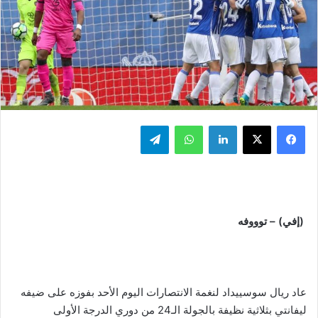
فيسبوك
‫X
لينكدإن
واتساب
تيلقرام
(إفي) – توووفه
عاد ريال سوسييداد لنغمة الانتصارات اليوم الأحد بفوزه على ضيفه
ليفانتي بثلاثية نظيفة بالجولة الـ24 من دوري الدرجة الأولى