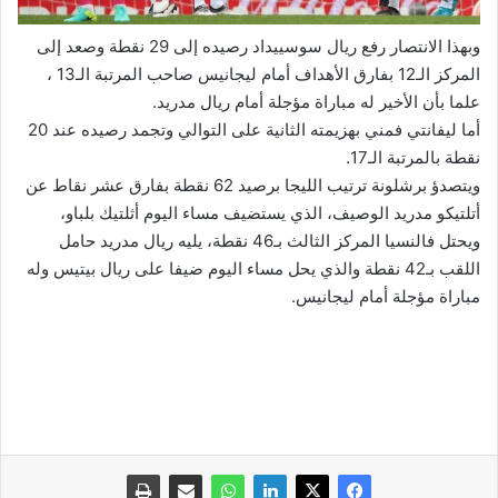
وبهذا الانتصار رفع ريال سوسييداد رصيده إلى 29 نقطة وصعد إلى
المركز الـ12 بفارق الأهداف أمام ليجانيس صاحب المرتبة الـ13 ،
علما بأن الأخير له مباراة مؤجلة أمام ريال مدريد.
أما ليفانتي فمني بهزيمته الثانية على التوالي وتجمد رصيده عند 20
نقطة بالمرتبة الـ17.
ويتصدؤ برشلونة ترتيب الليجا برصيد 62 نقطة بفارق عشر نقاط عن
أتلتيكو مدريد الوصيف، الذي يستضيف مساء اليوم أثلتيك بلباو،
ويحتل فالنسيا المركز الثالث بـ46 نقطة، يليه ريال مدريد حامل
اللقب بـ42 نقطة والذي يحل مساء اليوم ضيفا على ريال بيتيس وله
مباراة مؤجلة أمام ليجانيس.