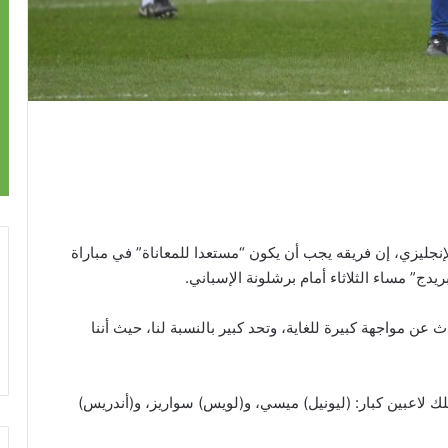
إنجليزي، إن فريقه يجب أن يكون “مستعدا للمعاناة” في مباراة
دج” مساء الثلاثاء أمام برشلونة الإسباني.
عن مواجهة كبيرة للغاية، وتحد كبير بالنسبة لنا، حيث أننا
يمتلك لاعبين كبار: (ليونيل) ميسي، و(لويس) سواريز، و(أندريس)