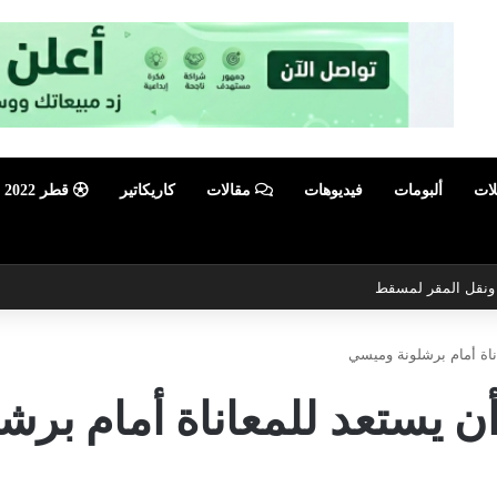
لات
ألبومات
فيديوهات
مقالات
كاريكاتير
قطر 2022
ي ونقل المقر لمسقط
اة أمام برشلونة وميسي
 يستعد للمعاناة أمام برش