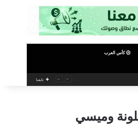
كأس العرب
تابعنا
لونة وميسي