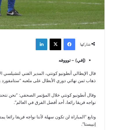
فيسبوك
‫X
لينكدإن
شاركها
(إفي) – توووفه
قال الإيطالي أنطونيو كونتي، المدير الفني لتشيلسي ال
ذهاب ثمن نهائي دوري الأبطال على ملعبه “ستامفورد بري
وقال أنطونيو كونتي خلال المؤتمر الصحفي: “نحن نتحدث 
نواجه فريقا رائعا، أحد أفضل الفرق في العالم”.
وتابع “المباراة لن تكون سهلة لأننا نواجه فريقا رائعا 
إنييستا”.