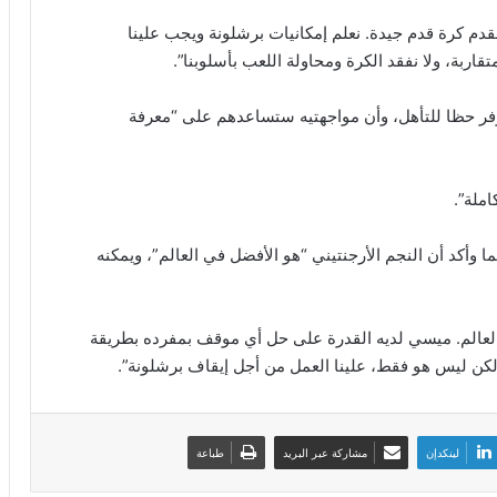
م كرة قدم جيدة. نعلم إمكانيات برشلونة ويجب علينا
قاربة، ولا نفقد الكرة ومحاولة اللعب بأسلوبنا”.
لأوفر حظا للتأهل، وأن مواجهتيه ستساعدهم على “معرفة
املة”.
أكد أن النجم الأرجنتيني “هو الأفضل في العالم”، ويمكنه
عالم. ميسي لديه القدرة على حل أي موقف بمفرده بطريقة
لكن ليس هو فقط، علينا العمل من أجل إيقاف برشلونة”.
لينكدإن
مشاركة عبر البريد
طباعة