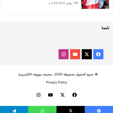
7 يوليو، 2026 6:48 م
تابعنا
‫X
فيسبوك
‫YouTube
انستقرام
© جميع الحقوق محفوظة 2026, صحيفة توووفة الالكترونية
Privacy Policy
فيسبوك
‫X
‫YouTube
انستقرام