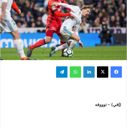
فيسبوك
‫X
لينكدإن
واتساب
تيلقرام
(إفي) – توووفه