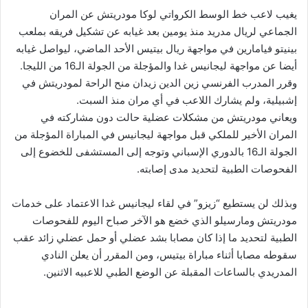
يغيب لاعب خط الوسط الكرواتي لوكا مودريتش عن المران
الجماعي لريال مدريد منذ يومين بعد غيابه عن تشكيل فريقه بملعب
بينيتو فيامارين في مواجهة ريال بيتيس الأحد الماضي، ليواصل غيابه
أيضا عن مواجهة ليجانيس غدا والمؤجلة من الجولة الـ16 من الليجا.
وقرر المدرب الفرنسي زين الدين زيدان منح الراحة لمودريتش في
إشبيلية، ولم يشارك اللاعب في أي مران منذ السبت.
ويعاني مودريتش من مشكلات عضلية حالت دون مشاركته في
المران الأخير للملكي قبل مواجهة ليجانيس في المباراة المؤجلة من
الجولة الـ16 بالدوري الإسباني وتوجه إلى المستشفى للخضوع إلى
الفحوصات الطبية لتحديد مدى إصابته.
وبذلك لن يستطيع “زيزو” في لقاء ليجانيس غدا الاعتماد على خدمات
مودريتش ومارسيلو الذي خضع هو الآخر صباح اليوم للفحوصات
الطبية لتحديد ما إذا كان مصابا بشد عضلي أو حمل عضلي زائد عقب
سقوطه مصابا أثناء مباراة بيتيس، ومن المقرر أن يعلن النادي
المدريدي بالساعات المقبلة عن الوضع الطبي للاعبيه الاثنين.