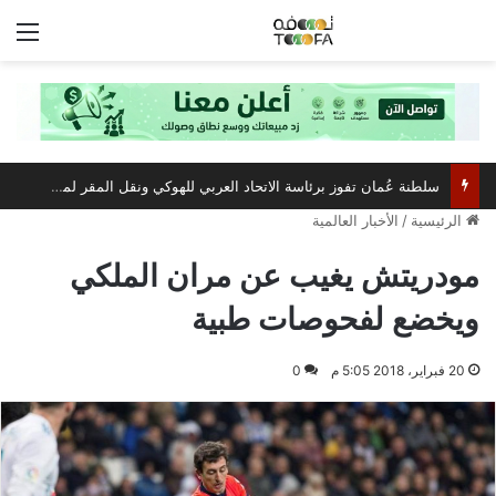
الق
سلطنة عُمان تفوز برئاسة الاتحاد العربي للهوكي ونقل المقر لمسقط
الرئيسية
/
الأخبار العالمية
مودريتش يغيب عن مران الملكي
ويخضع لفحوصات طبية
20 فبراير، 2018 5:05 م
0