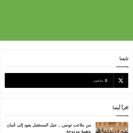
تابعنا
0
متابعون
اقرأ أيضا
من ملاعب تونس… جيل المستقبل يعود إلى عُمان
بذهبية مزدوجة