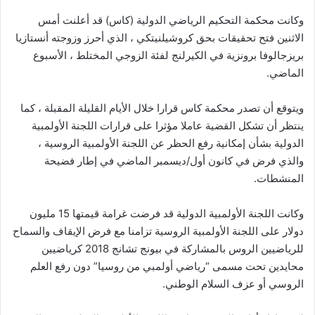
وكانت محكمة التحكيم الرياضي الدولية (كاس) قد أعلنت أمس
الاثنين فتح تحقيقات بحق كروشيلنيتكي ، الذي أحرز وزوجته أنستازيا
بريزجالوفا برونزية في الكيرلنج لفئة الزوجي المختلط ، الأسبوع
الماضي.
ويتوقع أن تصدر محكمة كاس قرارا خلال الأيام القليلة المقبلة ، كما
ينتظر أن تشكل القضية عاملا مؤثرا على قرارات اللجنة الأولمبية
الدولية بشأن إمكانية رفع الحظر عن اللجنة الأولمبية الروسية ،
والذي فرض في كانون أول/ديسمبر الماضي في إطار فضيحة
المنشطات.
وكانت اللجنة الأولمبية الدولية قد فرضت غرامة قيمتها 15 مليون
دولار على اللجنة الأولمبية الروسية تزامنا مع فرض الإيقاف والسماح
للرياضيين الروس بالمشاركة في بيونج تشانج 2018 كرياضيين
محايدين تحت مسمى “رياضي أولمبي من روسيا” دون رفع العلم
الروسي أو عزف السلام الوطني.