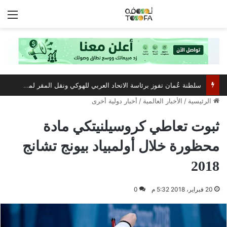
الق
سلطنة عُمان تفوز برئاسة الاتحاد العربي للهوكي ونقل المقر لمسقط
الرئيسية
/
الأخبار العالمية
/
أخبار دولية أخرى
ثبوت تعاطي كروسيلنيتكي مادة
محظورة خلال أولمبياد بيونج تشانج
2018
20 فبراير، 2018 5:32 م
0