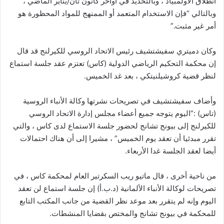
انطلاق الأولمبياد ، وبالتحديد في أواخر كانون ثان/يناير الماضي ،
وبالتالي “فإن الاستخدام المتعمد أو الممنهج للمواد المحظورة هو
أمر غير مثبت.”
وكان دميتري سفيشتشيف رئيس الاتحاد الروسي للكيرلنج قد قال
إن محكمة التحكيم الرياضي الدولية (كاس) تعتزم عقد جلسة استماع
لنظر قضية كروشيلنيتكي ، بعد غد الخميس.
وأضاف سفيشتشيف في تصريحات نشرتها وكالة الأنباء الروسية
(تاس) :”اليوم يتوجه جميع أعضاء مجلس إدارة الاتحاد الروسي
للكيرلنج إلى بيونج تشانج لحضور جلسة الاستماع لدى كاس ، والتي
تقرر مبدئيا أن تعقد يوم الخميس” ، مشيرا إلى أن هناك احتمالات
أيضا لعقد الجلسة غدا الأربعاء.
من ناحية أخرى ، قال ماتيو ريب السكرتير العام لمحكمة كاس ، في
تصريحات لوكالة الأنباء الألمانية (د.ب.أ) إن جلسة استماع لن تعقد
اليوم وإنه لم يتقرر بعد موعد نظر القضية من جانب المكتب التابع
للمحكمة في بيونج تشانج والمختص بقضايا المنشطات.