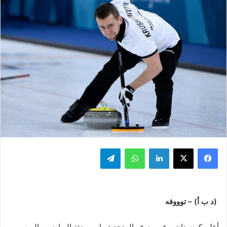
فيسبوك
‫X
لينكدإن
واتساب
تيلقرام
(د ب أ) – توووفه
أعلن كونستانتين فيبورنوف المتحدث باسم بعثة الرياضيين الروس