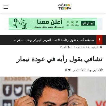
الق
سلطنة عُمان تفوز برئاسة الاتحاد العربي للهوكي ونقل المقر لمسقط
الرئيسية
/
Push Notification
تشافي يقول رأيه في عودة نيمار
12 يوليو، 2019 2:16 م
0