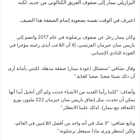
البرازيلي نيمار إلى صفوف الفريق الكتالوني من جديد، لكنه
اعترف في الوقت نفسه بصعوبة إتمام الصفقة هذا الصيف.
وكان نيمار رحل عن صفوف برشلونة في عام 2017 وانضم إلى
باريس سان جيرمان الفرنسي، إلا أن اللاعب أبدى رغبته مؤخرا في
العودة للنادي الإسباني.
وقال تشافي “ستشكل (عودة نيمار) صفقة مذهلة. لكنني بأمانة أرى
أن ذلك شيئا صعبا. صعبا للغاية.”
وأضاف: “لكننا رأينا العديد من الأشياء حدثت ولم أكن أتخيل أبدا أنها
يمكن أن تحدث، مثل إنفاق باريس سان جيرمان 222 مليون يورو
(للتعاقد مع نيمار)، لذلك علينا الانتظار.”
وتابع تشافي: “لا شك في أنه واحد من أفضل اللاعبين في العالم،
ولكن لننتظر ونرى ماذا سيفعل برشلونة.”