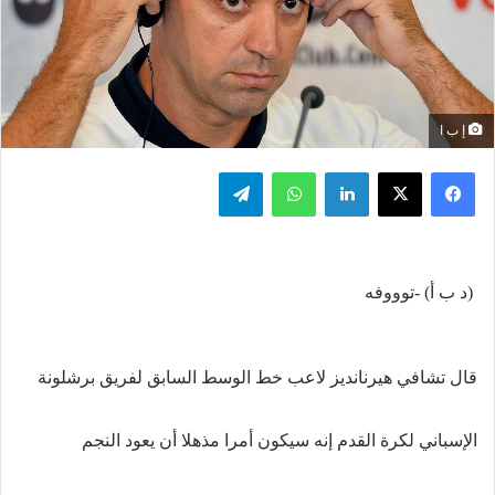
إ ب ا
فيسبوك
‫X
لينكدإن
واتساب
تيلقرام
(د ب أ) -توووفه
قال تشافي هيرنانديز لاعب خط الوسط السابق لفريق برشلونة
الإسباني لكرة القدم إنه سيكون أمرا مذهلا أن يعود النجم