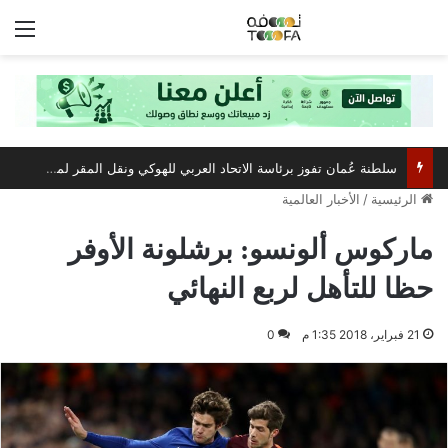
الق
سلطنة عُمان تفوز برئاسة الاتحاد العربي للهوكي ونقل المقر لمسقط
الرئيسية
/
الأخبار العالمية
ماركوس ألونسو: برشلونة الأوفر
حظا للتأهل لربع النهائي
21 فبراير، 2018 1:35 م
0