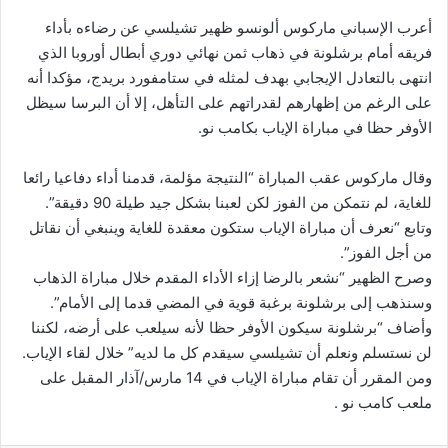
أعرب الإسباني ماركوس ألونسو ظهير تشيلسي عن رضاءه بأداء
فريقه أمام برشلونة في ذهاب ثمن نهائي دوري أبطال أوروبا الذي
انتهى بالتعادل الإيجابي بهدف لمثله في ستامفورد بريدج، مؤكدا أنه
على الرغم من إظهارهم لقدراتهم على التأهل، إلا أن البرسا سيظل
الأوفر حظا في مباراة الإياب بكامب نو.
وقال ماركوس عقب المباراة “النتيجة مؤلمة، قدمنا أداء دفاعيا رائعا
للغاية، لم نتمكن من الفوز لكن لعبنا بشكل جيد طيلة 90 دقيقة”.
وتابع “نعرف أن مباراة الإياب ستكون معقدة للغاية وينبغي أن نقاتل
من أجل الفوز”.
وصرح الظهير “نشعر بالرضا إزاء الأداء المقدم خلال مباراة الذهاب
وسنذهب إلى برشلونة برغبة قوية في المضي قدما إلى الأمام”.
وأضاف “برشلونة سيكون الأوفر حظا لأنه سيلعب على أرضه، لكننا
لن نستسلم ونعلم أن تشيلسي سيقدم كل ما لديه” خلال لقاء الإياب.
ومن المقرر أن تقام مباراة الإياب في 14 مارس/آذار المقبل على
ملعب كامب نو .