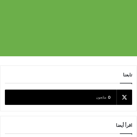
تابعنا
0
متابعون
اقرأ أيضا