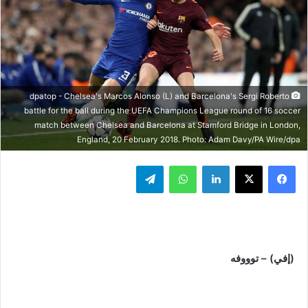
dpatop - Chelsea's Marcos Alonso (L) and Barcelona's Sergi Roberto
battle for the ball during the UEFA Champions League round of 16 soccer
match between Chelsea and Barcelona at Stamford Bridge in London,
England, 20 February 2018. Photo: Adam Davy/PA Wire/dpa
فيسبوك
‫X
لينكدإن
واتساب
تيلقرام
(إفي) – توووفه