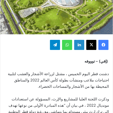
فيسبوك
‫X
لينكدإن
واتساب
تيلقرام
(إفي) – توووفه
دشنت قطر اليوم الخميس ، مشتل لزراعة الأشجار والعشب لتلبية
احتياجات ملاعب ومنشآت بطولة كأس العالم 2022 والمناطق
المحيطة بها من الأشجار والمساحات الخضراء.
وذكرت اللجنة العليا للمشاريع والإرث، المسؤولة عن استعدادات
مونديال 2022 ، في بيان أن “هذه المبادرة الأولى من نوعها تهدف
إلى ترك إرث بيئي مستدام بما يتماشى مع رؤية دولة قطر الوطنية