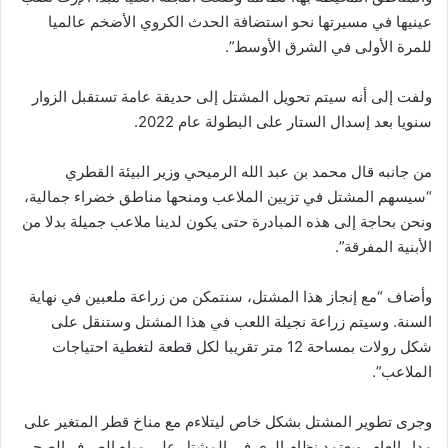
عينيها في مسيرتها نحو استضافة الحدث الكروي الأضخم عالميا
للمرة الأولى في الشرق الأوسط”.
ولفت إلى أنه سيتم تحويل المشتل إلى حديقة عامة تستقبل الزوار
سنويا بعد إسدال الستار على البطولة عام 2022.
من جانبه قال محمد بن عبد الله الرميحي وزير البيئة القطري
“سيسهم المشتل في تزيين الملاعب ومنحها مناطق خضراء جمالية،
ونحن بحاجة إلى هذه المبادرة حتى يكون لدينا ملاعب جميلة بدلا من
الأبنية المفرقة”.
وأضاف “مع إنجاز هذا المشتل، سنتمكن من زراعة ملعبين في نهاية
السنة. وسيتم زراعة نجيلة اللعب في هذا المشتل وستنقل على
شكل رولات بمساحة 12 متر تقريبا لكل قطعة لتغطية احتياجات
الملاعب”.
وجرى تطوير المشتل بشكل خاص ليتلاءم مع مناخ قطر المتغير على
مدار العام، ويعتمد نظام الري في المشتل على مياه الصرف الصحي