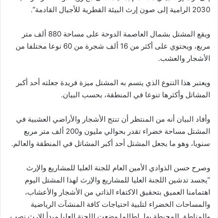
2030 الرامية إلى صون إرث البيئة القطرية للأجيال القادمة”.
ويقع المشتل بشمال العاصمة الدوحة على مساحة 880 ألف متر
مربع، ويحتوي على أكثر من 16 ألف شجرة من 60 نوعا مختلفا من
الأشجار والعشب.
ويعتبر هذا التنوع الذي يتسم به المشتل ميزة فريدة جعلته أحد أكبر
المشاتل وأكثرها تنوعا في المنطقة، بحسب البيان.
وأفاد البيان أنه من المنتظر أن تنتج الأشجار والأراضي العشبية في
المشتل مساحة خضراء تقدر بحوالي مليون و200 ألف متر مربع
سنويا، وهو ما يجعل المشتل أحد أكبر المشاتل في المنطقة والعالم.
وصرح حسن الذوادي الأمين العام للجنة العليا للمشاريع والإرث
“يجسد تدشين اللجنة العليا للمشاريع والإرث لهذا المشتل اليوم
اهتمامنا العميق بتحقيق الاكتفاء الذاتي من الأشجار والأعشاب،
والمساحات الخضراء لتلبية احتياجات كافة المنشآت الرياضية
والمناطق المحيطة بها. لطالما وضعت اللجنة العليا مبدأ الإرث نصب