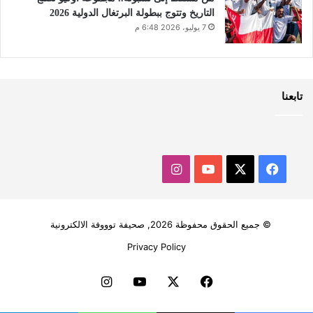
التاريخ وتتوج ببطولة البرتغال الدولية 2026
7 يوليو، 2026 6:48 م
تابعنا
‫X
فيسبوك
‫YouTube
انستقرام
© جميع الحقوق محفوظة 2026, صحيفة توووفة الالكترونية
Privacy Policy
فيسبوك
‫X
‫YouTube
انستقرام