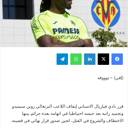
فيسبوك
‫X
لينكدإن
واتساب
تيلقرام
(إفي) – توووفه
قرر نادي فياريال الاسباني إيقاف اللاعب البرتغالي روبن سيميدو
وتجميد راتبه بعد حبسه احتياطيا في اتهامه بعدة جرائم بينها
الاختطاف والشروع في القتل، لحين صدور قرار نهائي في قضيته.