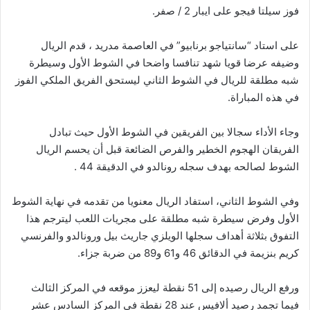
فوز سيلتا فيجو على ايبار 2 / صفر.
على استاد “سانتياجو برنابيو” في العاصمة مدريد ، قدم الريال
وضيفه عرضا قويا شهد تنافسا واضحا في الشوط الأول وسيطرة
شبه مطلقة للريال في الشوط الثاني ليستحق الفريق الملكي الفوز
في هذه المباراة.
وجاء الأداء سجالا بين الفريقين في الشوط الأول حيث تبادل
الفريقان الهجوم الخطير والفرص الضائعة قبل أن يحسم الريال
الشوط لصالحه بهدف سجله رونالدو في الدقيقة 44 .
وفي الشوط الثاني، استفاد الريال معنويا من تقدمه في نهاية الشوط
الأول وفرض سيطرة شبه مطلقة على مجريات اللعب ليترجم هذا
التفوق بثلاثة أهداف سجلها الويلزي جاريث بيل ورونالدو والفرنسي
كريم بنزيمة في الدقائق 46 و61 و89 من ضربة جزاء.
ورفع الريال رصيده إلى 51 نقطة ليعزز موقعه في المركز الثالث
فيما تجمد رصيد ألافيس عند 28 نقطة في المركز السادس عشر