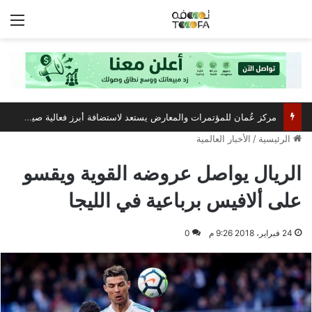
الق
مركز عُمان للمؤتمرات والمعارض يستعد لاستضافة أبرز فعالية صيفية رياضية وترفيهية
الرئيسية
/
الأخبار العالمية
الريال يواصل عروضه القوية ويقسو
على ألافيس برباعية في الليجا
24 فبراير، 2018 9:26 م
0