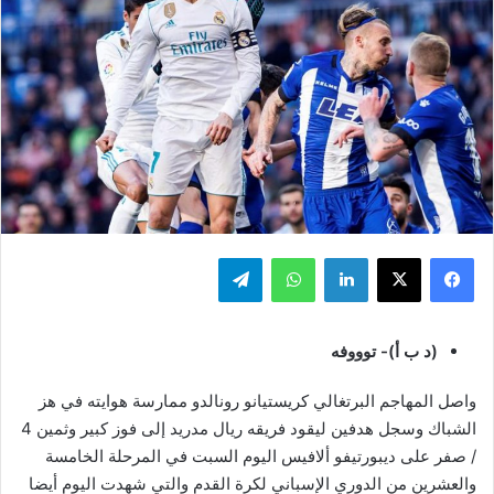
فيسبوك
‫X
لينكدإن
واتساب
تيلقرام
(د ب أ)- توووفه
واصل المهاجم البرتغالي كريستيانو رونالدو ممارسة هوايته في هز
الشباك وسجل هدفين ليقود فريقه ريال مدريد إلى فوز كبير وثمين 4
/ صفر على ديبورتيفو ألافيس اليوم السبت في المرحلة الخامسة
والعشرين من الدوري الإسباني لكرة القدم والتي شهدت اليوم أيضا