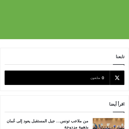
تابعنا
0
متابعون
اقرأ أيضا
من ملاعب تونس… جيل المستقبل يعود إلى عُمان
بذهبية مزدوجة