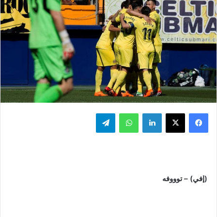
فيسبوك
‫X
لينكدإن
واتساب
تيلقرام
(إفي) – توووفه