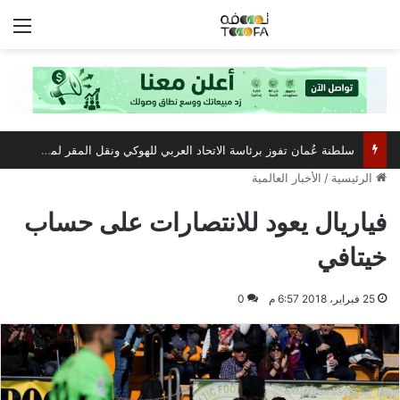
الق
سلطنة عُمان تفوز برئاسة الاتحاد العربي للهوكي ونقل المقر لمسقط
الرئيسية
/
الأخبار العالمية
فياريال يعود للانتصارات على حساب
خيتافي
25 فبراير، 2018 6:57 م
0