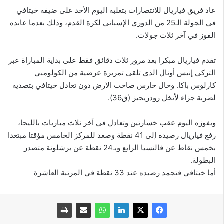
عاد فريق فياريال للانتصارات بتغلبه اليوم الأحد على ضيفه خيتافي
في الجولة الـ25 من الدوري الإسباني لكرة القدم، وذلك بعدما عانده
الفوز في آخر ثلاث جولات.
تقدم فياريال مبكرا بعد مرور ثلاث دقائق فقط على بداية المباراة عبر
التركي إنيس أونال الذي تلقى تمريرة عرضية من الكولومبي
كارلوس باكا. وحال حارس صاحب الارض دون تعادل خيتافي بتصديه
لضربة جزاء لأنخل رودريجيز (ق36).
وبفوزه اليوم عقب خسارتين وتعادل في آخر ثلاث مباريات بالليجا،
رفع فياريال رصيده إلى 41 نقطة وصعد للمركز الخامس مؤقتا مبتعدا
بخمس نقاط عن فالنسيا الرابع وبـ24 نقطة عن برشلونة متصدر
البطولة.
أما خيتافي فتجمد رصيده عند 33 نقطة في المرتبة العاشرة