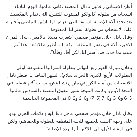
أعلن الإسباني رافائيل نادال، المصنف ثاني عالميا، اليوم الثلاثاء
انسحابه من بطولة أكابولكو المفتوحة للتنس، التي تقام بالمكسيك،
بعد تجدد آلام الإصابة السابقة التي تعرض لها الشهر الماضي وأجبرته
على الانسحاب من بطولة أستراليا المفتوحة.
وقال نادال خلال مؤتمر صحفي “شعرت مجددا بالأمس، خلال المران
الأخير، بآلام في نفس المنطقة، وفقا لما أظهرته الأشعة. هذا أمر
شبيه بما حدث في أستراليا، لكن أقل وطأة”.
وخلال مباراة الدور ربع النهائي ببطولة أستراليا المفتوحة، أولى
البطولات الأربع الكبرى (الجراند سلام)، الشهر الماضي، اضطر نادال
للانسحاب من أمام الكرواتي مارين تشيليتش، بسبب آلام عضلية في
الفخذ الأيمن، وكانت النتيجة تشير لتفوق المصنف السادس عالميا
3-6 و6-3 و6-7 (5-7) و6-2 و2-0 في المجموعة الحاسمة.
وقال نادال خلال مؤتمر صحفي عاجل دعا إليه وعلامات الحزن تبدو
على وجهه “آسف للجميع، للجنة المنظمة للبطولة وللجماهير، ولكن
في المقام الأول، لي، الأكثر تأثرا بهذه الإصابة”.