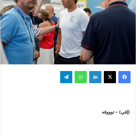
فيسبوك
‫X
لينكدإن
واتساب
تيلقرام
(إفي) – توووفه