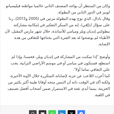
وكان من المنتظر أن يواجه المصنف الثاني عالميا مواطنه فيليسيانو
لوبيز في الدور الثاني من البطولة.
وقال نادال، الذي توج بهذه البطولة مرتين في (2005 و2013)، ردا
على سؤال لـ(إفي)، إنه من المبكر التفكير في إمكانية مشاركته
ببطولتي إنديان ويلز وميامي للأساتذة، خلال شهر مارس المقبل، لأن
الأطباء لم يوضحوا له بعد الفترة التي يحتاجها للتعافي من هذه
الإصابة.
وأوضح “إذا تمكنت من المشاركة في إنديان ويلز، فحسنا، وإذا لم
استطع، فستكون في ميامي أو في موسم الأراضي الترابية. يجب
علي التعافي تماما أولا”.
كما أعرب اللاعب عن حزنه لإصاباته المتكررة خلال الآونة الأخيرة،
ولكنه أكد في الوقت ذاته أن التنس منحه أوقاتا طيبة أكبر بكثير من
الحزينة، بينما أبدى ثقته في الاستمرار ضمن أصحاب أفضل تصنيف
في اللعبة.