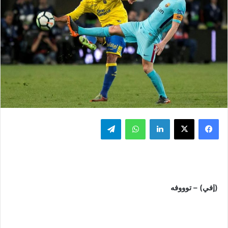
فيسبوك
‫X
لينكدإن
واتساب
تيلقرام
(إفي) – توووفه