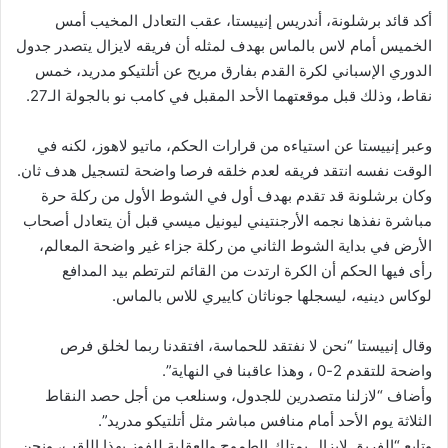
أكد قائد برشلونة، أندريس إنييستا، عقب التعادل المخيب أمس
الخميس أمام لاس بالماس بهدف لمثله أن فريقه لايزال يتصدر جدول
الدوري الإسباني لكرة القدم بفارق مريح عن أتلتيكو مدريد، خمس
نقاط، وذلك قبل موقعتهما الأحد المقبل في كامب نو بالجولة الـ27.
وعبر إنييستا عن استياءه من قرارات الحكم، ماتيو لاهوز، لكنه في
الوقت نفسه انتقد فريقه لعدم خلقه فرصا واضحة لتسجيل هدف ثان.
وكان برشلونة قد تقدم بهدف أول في الشوط الأول من ركلة حرة
مباشرة نفذها نجمه الأرجنتيني ليونيل ميسي قبل أن يتعادل أصحاب
الأرض في بداية الشوط الثاني من ركلة جزاء غير واضحة المعالم،
رأى فيها الحكم أن الكرة ارتدت من القائم لترتطم بيد المدافع
لوكاس دينيه، ليسجلها جوناثان كاييري للاس بالماس.
وقال إنييستا “نحن لا نفتقد للحماسة، افتقدنا ربما لخلق فرص
واضحة للتقدم 2-0 ، وهذا عاقبنا في النهاية”.
وأضاف “لازلنا متصدرين للجدول، وسنلعب من أجل حصد النقاط
الثلاثة يوم الأحد أمام منافس مباشر مثل أتلتيكو مدريد”.
وتابع “الفريق لايزال يمتلك الطموح والعقلية للفوز بهذا اللقب، ونحن