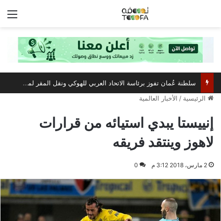
الق
سلطنة عُمان تفوز برئاسة الاتحاد العربي للهوكي ونقل المقر لمسقط
الرئيسية
/
الأخبار العالمية
إنييستا يبدي استيائه من قرارات
لاهوز وينتقد فريقه
2 مارس، 2018 3:12 م
0