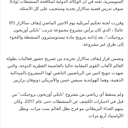
السويسرية، ثقته في أن الوكالة الدولية لمكافحة المنشطات (وادا)
سوف تدرس قضية سالازار بجدية وستجيب على كل الأسئلة.
وقررت لجنة تحكيم أمريكية يوم الاثنين الماضي إيقاف سالازار (61
عاما) ، الذي كان يرأس مشروع مجموعة تدريب “نايكي أوريجون
بروجيكت”، بعد إدانته بترويج مادة تيستوستيرون المنشطة واللجوء
إلى طرق غير مشروعة.
وتضمن قرار إيقاف سالازار تجريده من تصريح حضور فعاليات بطولة
العالم لألعاب القوى المقامة حاليا بالعاصمة القطرية الدوحة، والتي
شهدت تتويج اثنين من الرياضيين التابعين لهذا المشروع بالميدالية
الذهبية، وهما الهولندية سيفين حسن والأمريكي دونوفان برازيير.
ولم يسقط أي رياضي من مشروع “نايكي أوريحون بروجيكت” من
قبل في اختبارات الكشف عن المنشطات حتى عام 2017، وكان
بينهم العداء البريطاني مو فرح بطل العالم ست مرات، وبطل
الأولمبياد أربع مرات.