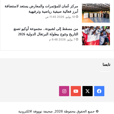
مركز عُمان للمؤتمرات والمعارض يستعد لاستضافة
أبرز فعالية صيفية رياضية وترفيهية
10 يوليو، 2026 11:45 ص
من مسقط إلى لشبونة.. مجموعة أوكيو تصنع
التاريخ وتتوج ببطولة البرتغال الدولية 2026
7 يوليو، 2026 6:48 م
تابعنا
‫X
فيسبوك
‫YouTube
انستقرام
© جميع الحقوق محفوظة 2026, صحيفة توووفة الالكترونية