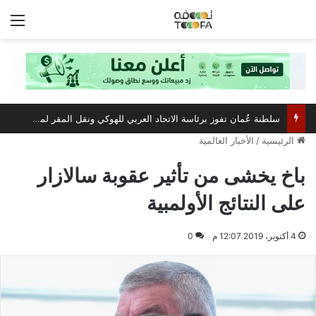
الق
سلطنة عُمان تفوز برئاسة الاتحاد العربي للهوكي ونقل المقر لمسقط
الرئيسية
/
الأخبار العالمية
باخ يخشى من تأثير عقوبة سالازار
على النتائج الأولمبية
4 أكتوبر، 2019 12:07 م
0