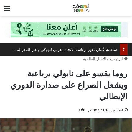
الق
سلطنة عُمان تفوز برئاسة الاتحاد العربي للهوكي ونقل المقر لمسقط
الرئيسية
/
الأخبار العالمية
روما يقسو على نابولي برباعية
ويشعل الصراع على صدارة الدوري
الإيطالي
4 مارس، 2018 1:55 ص
0