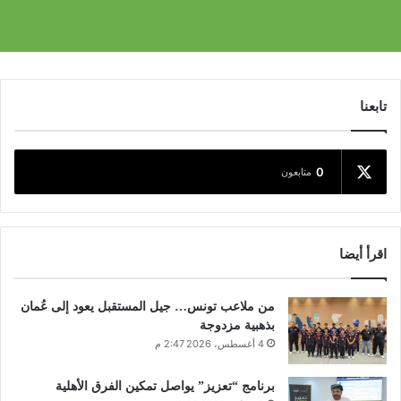
تابعنا
0
متابعون
اقرأ أيضا
من ملاعب تونس… جيل المستقبل يعود إلى عُمان
بذهبية مزدوجة
4 أغسطس، 2026 2:47 م
برنامج “تعزيز” يواصل تمكين الفرق الأهلية