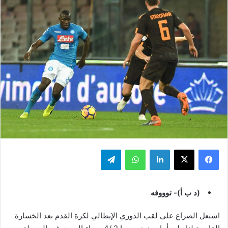
فيسبوك
‫X
لينكدإن
واتساب
تيلقرام
(د ب أ)- توووفه
اشتعل الصراع على لقب الدوري الإيطالي لكرة القدم بعد الخسارة