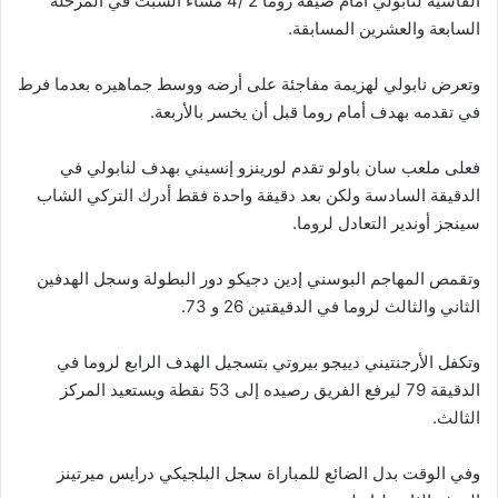
القاسية لنابولي أمام ضيفه روما 2 /4 مساء السبت في المرحلة
السابعة والعشرين المسابقة.
وتعرض نابولي لهزيمة مفاجئة على أرضه ووسط جماهيره بعدما فرط
في تقدمه بهدف أمام روما قبل أن يخسر بالأربعة.
فعلى ملعب سان باولو تقدم لورينزو إنسيني بهدف لنابولي في
الدقيقة السادسة ولكن بعد دقيقة واحدة فقط أدرك التركي الشاب
سينجز أوندير التعادل لروما.
وتقمص المهاجم البوسني إدين دجيكو دور البطولة وسجل الهدفين
الثاني والثالث لروما في الدقيقتين 26 و 73.
وتكفل الأرجنتيني دييجو بيروتي بتسجيل الهدف الرابع لروما في
الدقيقة 79 ليرفع الفريق رصيده إلى 53 نقطة ويستعيد المركز
الثالث.
وفي الوقت بدل الضائع للمباراة سجل البلجيكي درايس ميرتينز