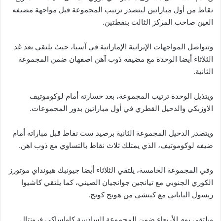
نقاط من أول مباراتين ليتصدر ترتيب المجموعة قبل مواجهة مضيفه
العين صاحب المركز الثالث بنقطتين.
وتتواصل المواجهات الإيرانية الإماراتية في آسيا، حيث يلتقي بعد غد
الثلاثاء أيضا الوحدة مع مضيفه ذوب آهن اصفهان ضمن المجموعة
الثانية.
ويتذيل الوحدة ترتيب المجموعة، بعد خسارته أمام لوكوموتيف
الاوزبكي والدحيل القطري في أول مباراتين بدور المجموعات.
ويتصدر الدحيل المجموعة الثانية برصيد ست نقاط قبل مباراته أمام
ضيفه لوكوموتيف، الذي يمتلك ثلاث نقاط بالتساوي مع ذوب اهن.
وفي المجموعة الخامسة، يلتقي الثلاثاء أيضا جيونبك هيونداي موتورز
الكوري الجنوبي مع تيانجين جوانجيان الصيني، كما يلتقي كاشيوا
ريسول الياباني مع كيتشي من هونج كونج.
ويلتقي يوم الأربعاء ضمن المجموعة السادسة كاواساكي فرونتال