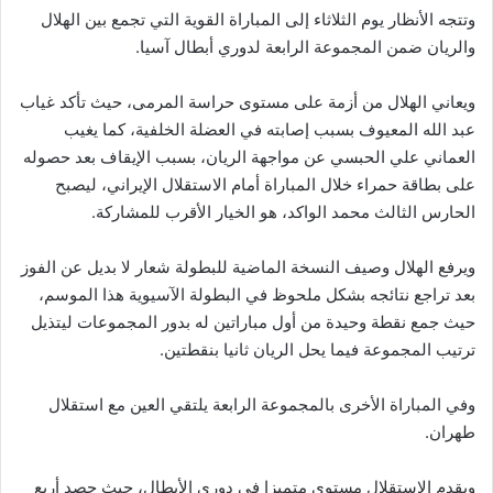
وتتجه الأنظار يوم الثلاثاء إلى المباراة القوية التي تجمع بين الهلال
والريان ضمن المجموعة الرابعة لدوري أبطال آسيا.
ويعاني الهلال من أزمة على مستوى حراسة المرمى، حيث تأكد غياب
عبد الله المعيوف بسبب إصابته في العضلة الخلفية، كما يغيب
العماني علي الحبسي عن مواجهة الريان، بسبب الإيقاف بعد حصوله
على بطاقة حمراء خلال المباراة أمام الاستقلال الإيراني، ليصبح
الحارس الثالث محمد الواكد، هو الخيار الأقرب للمشاركة.
ويرفع الهلال وصيف النسخة الماضية للبطولة شعار لا بديل عن الفوز
بعد تراجع نتائجه بشكل ملحوظ في البطولة الآسيوية هذا الموسم،
حيث جمع نقطة وحيدة من أول مباراتين له بدور المجموعات ليتذيل
ترتيب المجموعة فيما يحل الريان ثانيا بنقطتين.
وفي المباراة الأخرى بالمجموعة الرابعة يلتقي العين مع استقلال
طهران.
ويقدم الاستقلال مستوى متميزا في دوري الأبطال، حيث حصد أربع