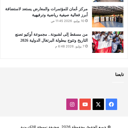
مركز عُمان للمؤتمرات والمعارض يستعد لاستضافة
أبرز فعالية صيفية رياضية وترفيهية
10 يوليو، 2026 11:45 ص
من مسقط إلى لشبونة.. مجموعة أوكيو تصنع
التاريخ وتتوج ببطولة البرتغال الدولية 2026
7 يوليو، 2026 6:48 م
تابعنا
‫X
فيسبوك
‫YouTube
انستقرام
© جميع الحقوق محفوظة 2026, صحيفة توووفة الالكترونية