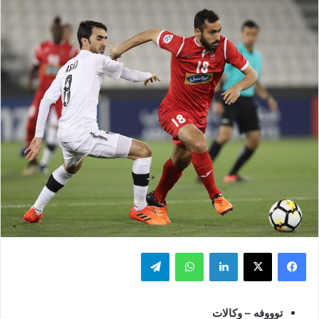
فيسبوك
‫X
لينكدإن
واتساب
تيلقرام
توووفه – وكالات