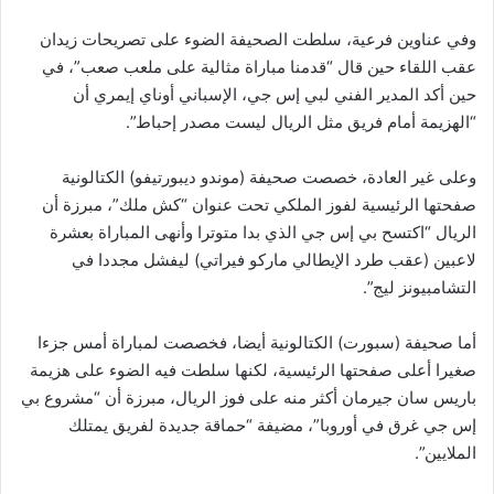
وفي عناوين فرعية، سلطت الصحيفة الضوء على تصريحات زيدان
عقب اللقاء حين قال “قدمنا مباراة مثالية على ملعب صعب”، في
حين أكد المدير الفني لبي إس جي، الإسباني أوناي إيمري أن
“الهزيمة أمام فريق مثل الريال ليست مصدر إحباط”.
وعلى غير العادة، خصصت صحيفة (موندو ديبورتيفو) الكتالونية
صفحتها الرئيسية لفوز الملكي تحت عنوان “كش ملك”، مبرزة أن
الريال “اكتسح بي إس جي الذي بدا متوترا وأنهى المباراة بعشرة
لاعبين (عقب طرد الإيطالي ماركو فيراتي) ليفشل مجددا في
التشامبيونز ليج”.
أما صحيفة (سبورت) الكتالونية أيضا، فخصصت لمباراة أمس جزءا
صغيرا أعلى صفحتها الرئيسية، لكنها سلطت فيه الضوء على هزيمة
باريس سان جيرمان أكثر منه على فوز الريال، مبرزة أن “مشروع بي
إس جي غرق في أوروبا”، مضيفة “حماقة جديدة لفريق يمتلك
الملايين”.