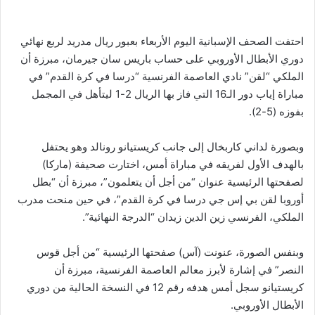
احتفت الصحف الإسبانية اليوم الأربعاء بعبور ريال مدريد لربع نهائي
دوري الأبطال الأوروبي على حساب باريس سان جيرمان، مبرزة أن
الملكي “لقن” نادي العاصمة الفرنسية “درسا في كرة القدم” في
مباراة إياب دور الـ16 التي فاز بها الريال 2-1 ليتأهل في المجمل
بفوزه (5-2).
وبصورة لداني كاربخال إلى جانب كريستيانو رونالد وهو يحتفل
بالهدف الأول لفريقه في مباراة أمس، اختارت صحيفة (ماركا)
لصفحتها الرئيسية عنوان “من أجل أن يتعلمون”، مبرزة أن “بطل
أوروبا لقن بي إس جي درسا في كرة القدم”، في حين منحت مدرب
الملكي، الفرنسي زين الدين زيدان “الدرجة النهائية”.
وبنفس الصورة، عنونت (آس) صفحتها الرئيسية “من أجل قوس
النصر” في إشارة لأبرز معالم العاصمة الفرنسية، مبرزة أن
كريستيانو سجل أمس هدفه رقم 12 في النسخة الحالية من دوري
الأبطال الأوروبي.