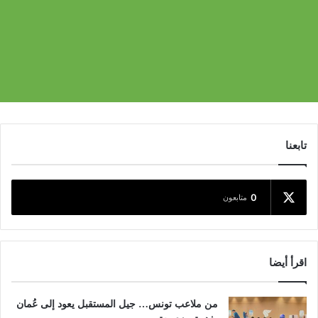
تابعنا
0
متابعون
اقرأ أيضا
من ملاعب تونس… جيل المستقبل يعود إلى عُمان