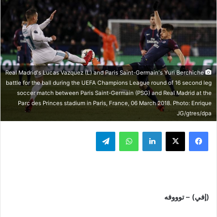
Real Madrid's Lucas Vazquez (L) and Paris Saint-Germain's Yuri Berchiche
battle for the ball during the UEFA Champions League round of 16 second leg
soccer match between Paris Saint-Germain (PSG) and Real Madrid at the
Parc des Princes stadium in Paris, France, 06 March 2018. Photo: Enrique
JG/gtres/dpa
فيسبوك
‫X
لينكدإن
واتساب
تيلقرام
(إفي) – توووفه