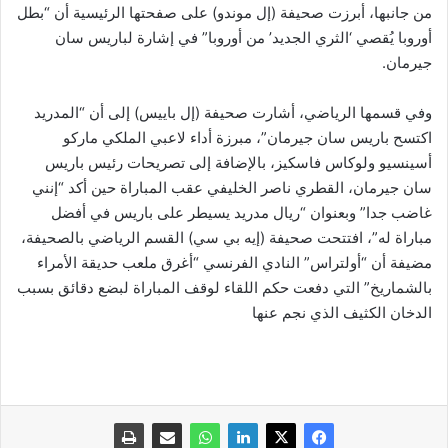
من جانبها، أبرزت صحيفة (إل موندو) على صفحتها الرئيسية أن “بطل
أوروبا يُقصي ‘الثري الجديد’ من أوروبا” في إشارة لباريس سان
جيرمان.
وفي قسمها الرياضي، أشارت صحيفة (إل باييس) إلى أن “المدريد
اكتسح باريس سان جيرمان”، مبرزة أداء لاعبي الملكي ماركو
أسينسيو ولوكاس فاسكيز، بالإضافة إلى تصريحات رئيس باريس
سان جيرمان، القطري ناصر الخليفي عقب المباراة حين أكد “إنني
غاضب جدا” وبعنوان “ريال مدريد يسيطر على باريس في أفضل
مباراة له”، افتتحت صحيفة (إيه بي سي) القسم الرياضي بالصحيفة،
مضيفة أن “أولتراس” النادي الفرنسي “أغرق ملعب حديقة الأمراء
بالشماريخ” التي دفعت حكم اللقاء لوقف المباراة لبضع دقائق بسبب
الدخان الكثيف الذي نجم عنها