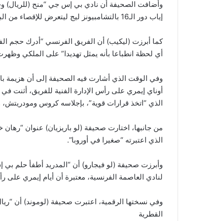
إياب دور الـ16 بالتشامبيونز ليج ليتعرض للإقصاء من البطولة إثر خسارته ذهابا (3-1).
كما أبرزت (ليكيب) أن الفريق الفرنسي “أدرك حجم الف
أي لحظة انطباعا بأنه يمثل تهديدا” على الملكي وظهرت 
وفي الوقت الذي أشارت فيه الصحيفة إلى أن هزيمة با
أوناي إيمري على رأس الإدارة الفنية للفريق، أثنت في
الذي “اتخذ قرارات قوية”، بإجلاسه كروس ومودريتش، وت
من جانبها، اختارت صحيفة (لو باريزيان) عنوان “رهان
الذي اعتبرته “صغيرا في أوروبا”.
وأبرزت صحيفة (لو فيجارو) أن “المدريد أطفأ حلم بي إ
لنادي العاصمة الفرنسية، معتبرة أن أيام إيمري على رأس
وفي نسختها الرقمية، اعتبرت صحيفة (لوموند) أن “
القطرية