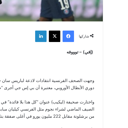
فيسبوك
‫X
لينكدإن
شاركها
(إفي) – توووفه
دوري الأبطال الأوروبي، معتبرة أن بي إس جي أجرى “صف
واختارت صحيفة (ليكيب) عنوان “كل هذا بلا فائدة” في 
الصيف الماضي لشراء نجوم مثل الفرنسي كيليان مبابي 
من برشلونة مقابل 222 مليون يورو في أغلى صفقة بتاريخ كرة القدم.