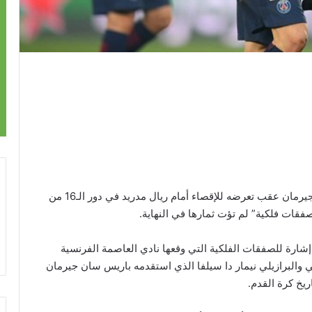
وجهت الصحف الفرنسية انتقادات لاذعة لباريس سان جيرمان عقب تعرضه للإقصاء أمام ريال مدريد في دور الـ16 من
قات فلكية” لم تؤت ثمارها في النهاية.
إشارة للصفقات الفلكية التي وقعها نادي العاصمة الفرنسية
والبرازيلي نيمار دا سيلفا الذي استقدمه باريس سان جيرمان