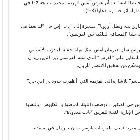
وأضافت الصحيفة أن نادي بي إس جي “منح (للريال) وجنته الثانية” بعد أن تعرض أمس للهزيمة مجددا بنتيجة 2-1 في
ارق بينه وبطل أوروبا”، مشيرة إلى أن بي إس جي “لم يعط في
جليا “المسافة الفلكية بين الفريقين”.
ريس سان جيرمان أمس تمثل نهاية حقبة المدرب الإسباني
 المقابل على “الدرس” الذي لقنه الفرنسي زين الدين زيدان
مكن من تحقيق الانتصار للريال.
 خاسر” للإشارة إلى الهزيمة التي “أظهرت حدود بي إس جي”
س جي الصغير”، ووصفت الليلة الماضية بـ”الكابوس” بالنسبة
 الإدارة الفنية للفريق “باتت معدودة”.
ريال مدريد نسف طموحات باريس سان جيرمان في نسخته