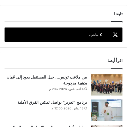
تابعنا
0
متابعون
اقرأ أيضا
من ملاعب تونس… جيل المستقبل يعود إلى عُمان
بذهبية مزدوجة
4 أغسطس، 2026 2:47 م
برنامج “تعزيز” يواصل تمكين الفرق الأهلية
13 يوليو، 2026 12:00 م