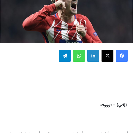
فيسبوك
‫X
لينكدإن
واتساب
تيلقرام
(إفي) – توووفه