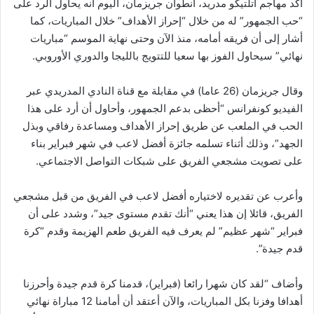
أكد مهاجم أتلتيكو مدريد، أنطوان جريزمان، اليوم أنه يحاول الرد على
“حب الجمهور” له من خلال “إحراز الأهداف” خلال المباريات، كما
أشار إلى أن فريقه أمامه، منذ الآن وحتى نهاية الموسم “مباريات
نهائي” سيحاول الفوز بها سعيا للتتويج بالليجا والدوري الأوروبي.
وقال جريزمان (26 عاما) في مقابلة مع قناة النادي المدريدي عبر
الفيديو كونفرانس “أحظى بدعم الجمهور، وأحاول أن أرد على هذا
الحب في الملعب عن طريق إحراز الأهداف ومساعدة رفاقي وبذل
الجهد”، وذلك أثناء تسلمه جائزة أفضل لاعب في شهر فبراير بناء
على تصويت مشجعي الفريق على شبكات التواصل الاجتماعي.
وأعرب عن تقديره لاختياره أفضل لاعب في الفريق من قبل مشجعي
الفريق، قائلا إن هذا يعني “أنك تقدم مستوى جيد”، وشدد على أن
فبراير “شهر عظيم” لم يعرف فيه الفريق طعم الهزيمة وقدم “كرة
قدم جيدة”.
وأضاف “لقد كان شهرا رائعا (فبراير)، قدمنا كرة قدم جيدة وأحرزنا
أهدافا وفزنا بكل المباريات، والآن أعتقد أن أمامنا 12 مباراة نهائي