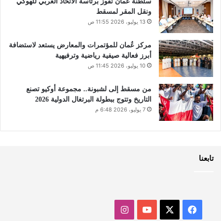
سلطنة عُمان تفوز برئاسة الاتحاد العربي للهوكي
ونقل المقر لمسقط
13 يوليو، 2026 11:55 ص
مركز عُمان للمؤتمرات والمعارض يستعد لاستضافة
أبرز فعالية صيفية رياضية وترفيهية
10 يوليو، 2026 11:45 ص
من مسقط إلى لشبونة.. مجموعة أوكيو تصنع
التاريخ وتتوج ببطولة البرتغال الدولية 2026
7 يوليو، 2026 6:48 م
تابعنا
‫X
فيسبوك
‫YouTube
انستقرام